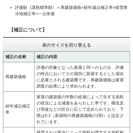
評価額（課税標準額）＝再建築価格×経年減点補正率×積雪寒
冷地補正率×一点単価
【補正について】
表のサイズを切り替える
補正の名称
補正の内容
評価の対象となった家屋と同一のものを、評価
の時点においてその場所に新築するとした場合
再建築価格
に必要とされる建築費です。再建築価格は家屋
調査の結果により求められます。
家屋の建築後の年数の経過によって生ずる損耗
の状況による減価をあらわした率です。構造及
経年減点補正
び用途などの区分に応じて定められており、下
率
限は0.2（新築時の再建築価格の2割）と設定さ
れています。
積雪または寒冷によって損耗が増大する市町村