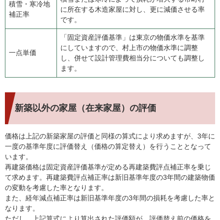
積雪・寒冷地
に所在する木造家屋に対し、更に減価させる率
補正率
です。
「固定資産評価基準」は東京の物価水準を基準
にしていますので、村上市の物価水準に調整
一点単価
し、併せて設計管理費相当分についても調整し
ます。
新築以外の家屋（在来家屋）の評価
価格は上記の新築家屋の評価と同様の算式により求めますが、3年に
一度の基準年度に評価替え（価格の算定替え）を行うこととなって
います。
再建築価格は固定資産評価基準が定める再建築費評点補正率を乗じ
て求めます。再建築費評点補正率は新旧基準年度の3年間の建築物価
の変動を考慮した率となります。
また、経年減点補正率は新旧基準年度の3年間の損耗を考慮した率と
なります。
ただし、上記算式により算出された評価額が、評価替え前の価格を