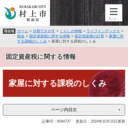
ペ
メ
ー
ニ
ジ
ュ
の
ー
先
を
ホーム
>
分類でさがす
>
くらしの情報
>
ライフインデックス
>
現在地
頭
飛
税金
>
固定資産税に関する情報
>
固定資産税の計算
>
家屋に対
で
ば
する課税のしくみ
>
家屋に対する課税のしくみ
す
し
。
て
固定資産税に関する情報
本
文
へ
本
文
家屋に対する課税のしくみ
ページ内目次
記事ID：0044737
更新日：2024年10月15日更新