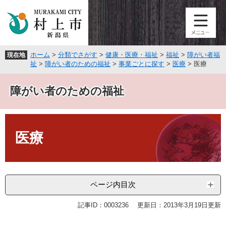
ペ
メ
ー
ニ
ジ
ュ
の
ー
先
を
ホーム
>
分類でさがす
>
健康・医療・福祉
>
福祉
>
障がい者福
現在地
頭
飛
祉
>
障がい者のための福祉
>
事業ごとに探す
>
医療
>
医療
で
ば
す
し
障がい者のための福祉
。
て
本
文
本
へ
文
医療
ページ内目次
記事ID：0003236
更新日：2013年3月19日更新