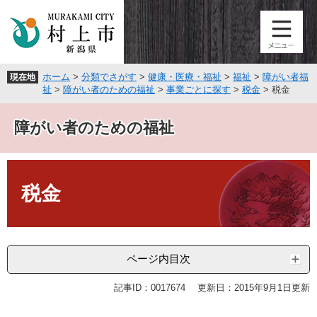
ペ
メ
ー
ニ
ジ
ュ
の
ー
先
を
ホーム
>
分類でさがす
>
健康・医療・福祉
>
福祉
>
障がい者福
現在地
頭
飛
祉
>
障がい者のための福祉
>
事業ごとに探す
>
税金
>
税金
で
ば
す
し
障がい者のための福祉
。
て
本
文
本
へ
文
税金
ページ内目次
記事ID：0017674
更新日：2015年9月1日更新