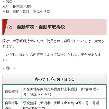
＜窓口＞
本庁：税務課／2階
支所：市民生活課 市民生活室
(2) 自動車税・自動車取得税
障がい者手帳所持者のために使用される自動車については、減免さ
れます。
※ただし、障がいの内容等によっては受けられない場合がありま
す。
＜窓口＞
表のサイズを切り替える
新発田地域振興局県税部村上収税課（田端町6番25
自動車税
号 電話52-7921）
自動車取
県税務課（新潟市中央区東出来島14番28号 電話
得税
025-283-2279）