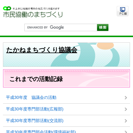
ペ
メ
ー
ニ
ジ
ュ
の
ー
先
を
G
頭
飛
o
で
ば
o
す
し
g
。
て
l
たかねまちづくり協議会
e
本
カ
文
ス
へ
タ
ム
本
検
文
これまでの活動記録
索
平成30年度 協議会の活動
平成30年度専門部活動(広報部)
平成30年度専門部活動(交流部)
平成30年度専門部会活動(環境福祉部)