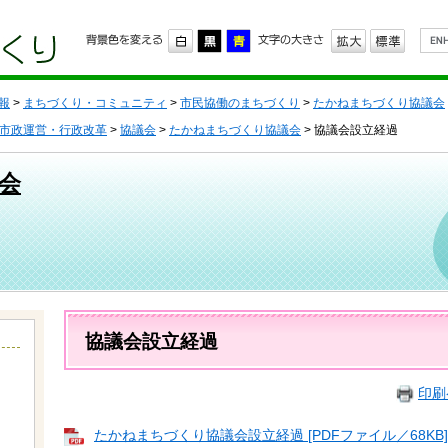
G
o
o
g
l
報
>
まちづくり・コミュニティ
>
市民協働のまちづくり
>
たかねまちづくり協議会
e
カ
市政運営・行政改革
>
協議会
>
たかねまちづくり協議会
> 協議会設立経過
ス
タ
会
ム
検
索
本
文
協議会設立経過
印刷
たかねまちづくり協議会設立経過 [PDFファイル／68KB]