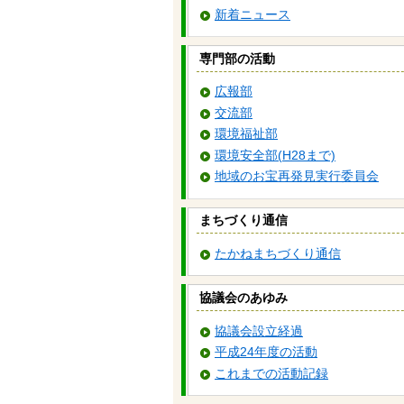
新着ニュース
専門部の活動
広報部
交流部
環境福祉部
環境安全部(H28まで)
地域のお宝再発見実行委員会
まちづくり通信
たかねまちづくり通信
協議会のあゆみ
協議会設立経過
平成24年度の活動
これまでの活動記録