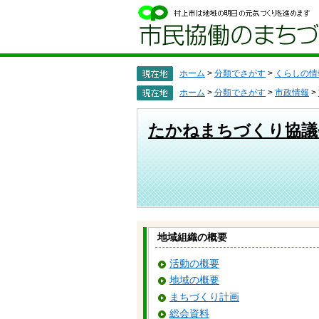
ペ
メ
ー
ニ
ジ
ュ
の
ー
先
を
頭
飛
ホーム
>
分類でさがす
>
くらしの情
で
ば
ホーム
>
分類でさがす
>
市政情報
>
す
し
。
て
本
たかねまちづくり協議
文
へ
地域組織の概要
活動の概要
地域の概要
まちづくり計画
総会資料