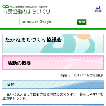
ペ
メ
ー
ニ
ジ
ュ
の
ー
先
を
G
頭
飛
o
で
ば
o
す
し
g
。
て
l
たかねまちづくり協議会
e
本
カ
文
ス
へ
タ
ム
本
検
文
活動の概要
索
掲載日：2017年4月20日更新
目的
互いに支え合って固有の自然や歴史文化を守り、暮らしやすい地
域環境をつくる。