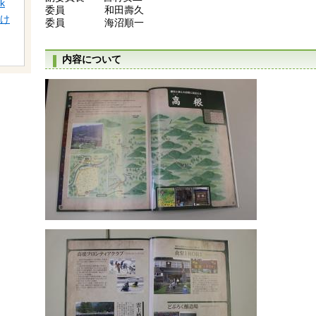
k
委員 和田壽久
け
委員 海沼順一
内容について