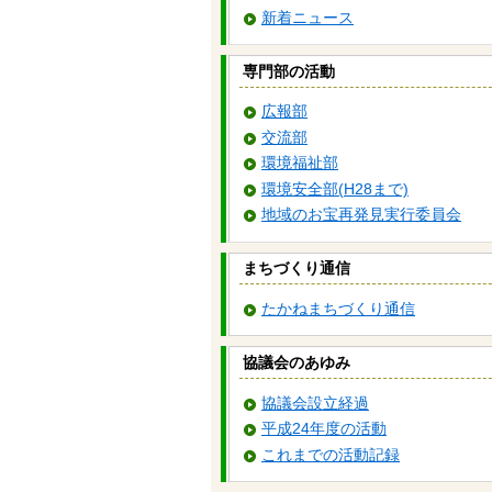
新着ニュース
専門部の活動
広報部
交流部
環境福祉部
環境安全部(H28まで)
地域のお宝再発見実行委員会
まちづくり通信
たかねまちづくり通信
協議会のあゆみ
協議会設立経過
平成24年度の活動
これまでの活動記録