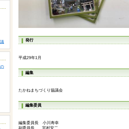
発行
議
平成29年1月
の
編集
たかねまちづくり協議会
編集委員
編集委員長 小川寿幸
副委員長 宮村安二