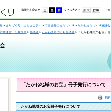
G
o
o
g
l
報
>
まちづくり・コミュニティ
>
市民協働のまちづくり
>
たかねまちづくり協議会
e
カ
市政運営・行政改革
>
協議会
>
たかねまちづくり協議会
> 「たかね地域のお宝」
ス
タ
会
ム
検
索
本
文
「たかね地域のお宝」冊子発行について
印刷
たかね地域のお宝冊子発行について