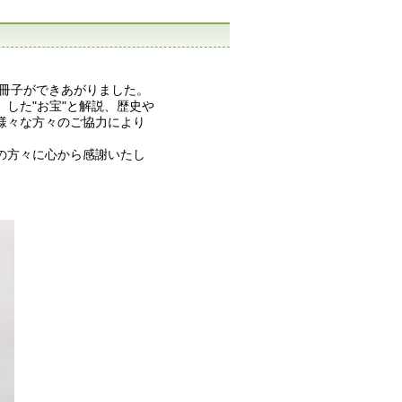
く冊子ができあがりました。
した"お宝"と解説、歴史や
様々な方々のご協力により
の方々に心から感謝いたし