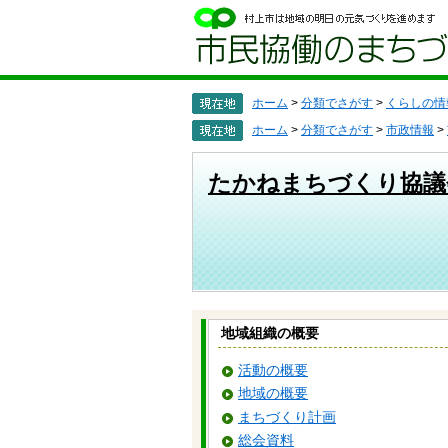
ペ
メ
ー
ニ
ジ
ュ
の
ー
先
を
頭
飛
ホーム
>
分類でさがす
>
くらしの情
で
ば
ホーム
>
分類でさがす
>
市政情報
>
す
し
。
て
本
たかねまちづくり協議
文
へ
地域組織の概要
活動の概要
地域の概要
まちづくり計画
総会資料