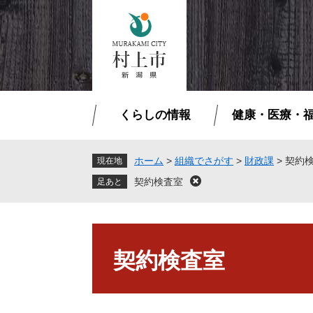
ペ
メ
ー
ニ
ジ
ュ
の
ー
先
を
頭
飛
で
ば
くらしの情報
健康・医療・
す
し
。
て
本
ホーム
>
組織でさがす
>
財政課
>
契約
現在地
文
契約検査室
閉
へ
じ
る
本
文
契約検査室