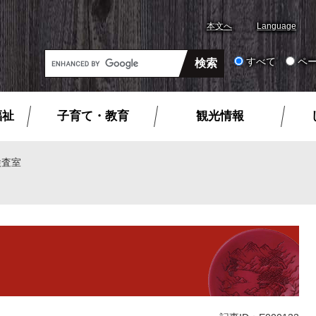
本文へ
Language
G
すべて
ペ
o
o
g
福祉
子育て・教育
観光情報
l
e
カ
検査室
ス
タ
ム
検
索