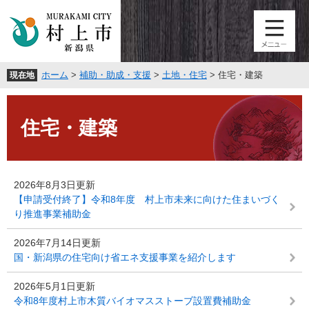
ペ
メ
ー
ニ
ジ
ュ
の
ー
先
を
ホーム
>
補助・助成・支援
>
土地・住宅
>
住宅・建築
現在地
頭
飛
で
ば
本
す
し
文
。
て
住宅・建築
本
文
へ
2026年8月3日更新
【申請受付終了】令和8年度 村上市未来に向けた住まいづく
り推進事業補助金
2026年7月14日更新
国・新潟県の住宅向け省エネ支援事業を紹介します
2026年5月1日更新
令和8年度村上市木質バイオマスストーブ設置費補助金