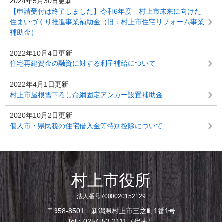
2024年5月30日更新
【申請受付は終了しました】令和6年度 村上市未来に向けた
住まいづくり推進事業補助金（旧：村上市住宅リフォーム事業
補助金）
2022年10月4日更新
住宅再建資金の融資に対する利子補給について
2022年4月1日更新
村上市屋根雪下ろし命綱固定アンカー設置補助金
2020年10月2日更新
個人市・県民税の住宅借入金等特別控除について
村上市役所
法人番号7000020152129
〒958-8501 新潟県村上市三之町1番1号
Tel：0254-53-2111（代表）