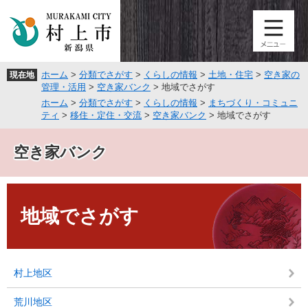
ペ
メ
ー
ニ
ジ
ュ
の
ー
先
を
ホーム
>
分類でさがす
>
くらしの情報
>
土地・住宅
>
空き家の
現在地
頭
飛
管理・活用
>
空き家バンク
>
地域でさがす
で
ば
ホーム
>
分類でさがす
>
くらしの情報
>
まちづくり・コミュニ
す
し
ティ
>
移住・定住・交流
>
空き家バンク
>
地域でさがす
。
て
本
空き家バンク
文
へ
本
文
地域でさがす
村上地区
荒川地区