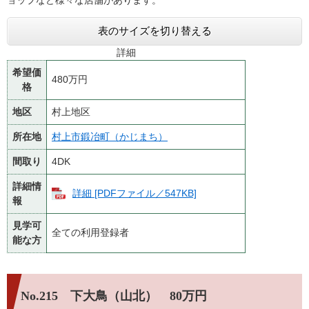
表のサイズを切り替える
詳細
希望価
480万円
格
地区
村上地区
所在地
村上市鍛冶町（かじまち）
間取り
4DK
詳細情
詳細 [PDFファイル／547KB]
報
見学可
全ての利用登録者
能な方
No.215 下大鳥（山北） 80万円