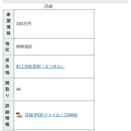
詳細
希
望
330万円
価
格
地
神林地区
区
所
在
村上市松喜和（まつきわ）
地
間
取
4K
り
詳
細
詳細 [PDFファイル／734KB]
情
報