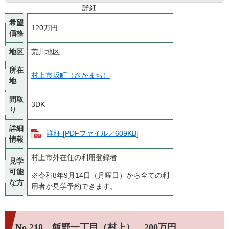
詳細
希望
120万円
価格
地区
荒川地区
所在
村上市坂町（さかまち）
地
間取
3DK
り
詳細
詳細 [PDFファイル／609KB]
情報
村上市外在住の利用登録者
見学
可能
※令和8年9月14日（月曜日）から全ての利
な方
用者が見学予約できます。
No.218 飯野一丁目（村上） 200万円