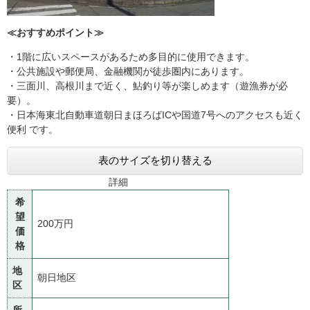
≪おすすめポイント≫
・1階に広いスペースがあるため多目的に使用できます。
・公共施設や郵便局、金融機関が徒歩圏内にあります。
・三面川、高根川まで近く、鮎釣り等が楽しめます（遊漁券が必
要）。
・日本海東北自動車道朝日まほろばICや国道7号へのアクセスも近く
便利 です。
表のサイズを切り替える
詳細
希
望
200万円
価
格
地
朝日地区
区
所