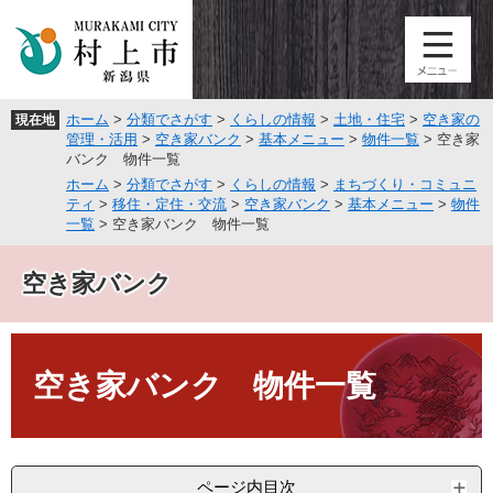
ペ
メ
ー
ニ
ジ
ュ
の
ー
先
を
ホーム
>
分類でさがす
>
くらしの情報
>
土地・住宅
>
空き家の
現在地
頭
飛
管理・活用
>
空き家バンク
>
基本メニュー
>
物件一覧
>
空き家
で
ば
バンク 物件一覧
す
し
ホーム
>
分類でさがす
>
くらしの情報
>
まちづくり・コミュニ
。
て
ティ
>
移住・定住・交流
>
空き家バンク
>
基本メニュー
>
物件
本
一覧
>
空き家バンク 物件一覧
文
へ
空き家バンク
本
文
空き家バンク 物件一覧
ページ内目次