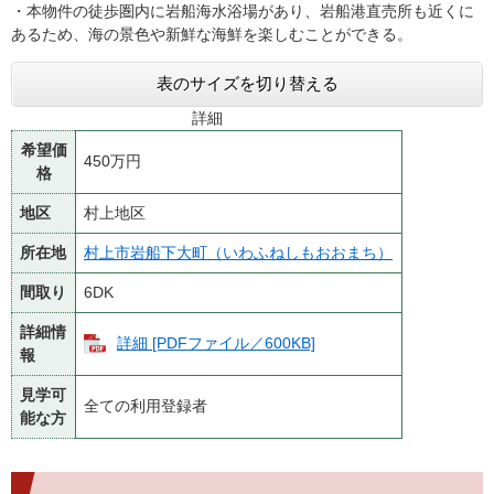
・本物件の徒歩圏内に岩船海水浴場があり、岩船港直売所も近くに
あるため、海の景色や新鮮な海鮮を楽しむことができる。
表のサイズを切り替える
詳細
希望価
450万円
格
地区
村上地区
所在地
村上市岩船下大町（いわふねしもおおまち）
間取り
6DK
詳細情
詳細 [PDFファイル／600KB]
報
見学可
全ての利用登録者
能な方