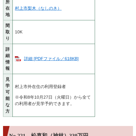
所
在
村上市梨木（なしのき）
地
間
取
10K
り
詳
細
詳細 [PDFファイル／618KB]
情
報
見
学
村上市外在住の利用登録者
可
※令和8年10月27日（火曜日）から全て
能
の利用者が見学予約できます。
な
方
No.221 松喜和（神林）330万円