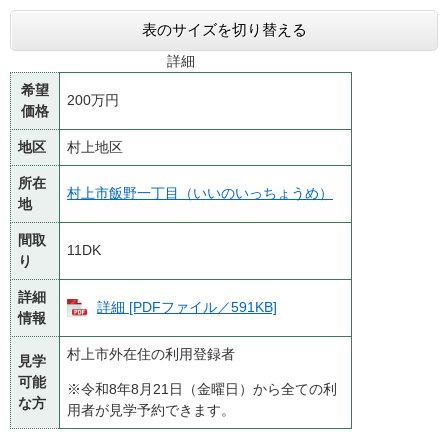
表のサイズを切り替える
詳細
希望
200万円
価格
地区
村上地区
所在
村上市飯野一丁目（いいのいっちょうめ）
地
間取
11DK
り
詳細
詳細 [PDFファイル／591KB]
情報
村上市外在住の利用登録者
見学
可能
※令和8年8月21日（金曜日）から全ての利
な方
用者が見学予約できます。