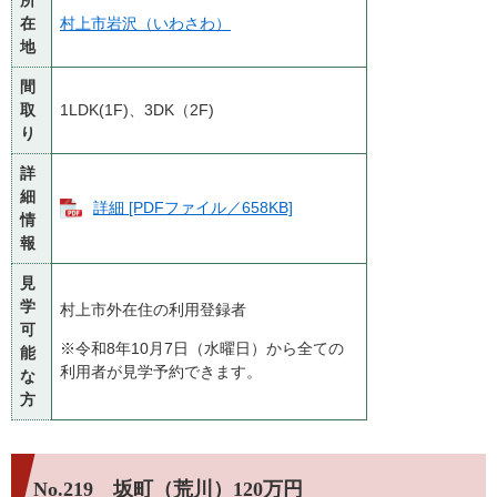
在
村上市岩沢（いわさわ）
地
間
取
1LDK(1F)、3DK（2F)
り
詳
細
詳細 [PDFファイル／658KB]
情
報
見
学
村上市外在住の利用登録者
可
※令和8年10月7日（水曜日）から全ての
能
利用者が見学予約できます。
な
方
No.219 坂町（荒川）120万円