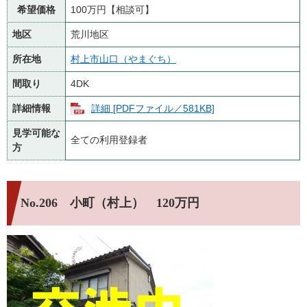
希望価格
100万円【相談可】
地区
荒川地区
所在地
村上市山口（やまぐち）
間取り
4DK
詳細情報
詳細 [PDFファイル／581KB]
見学可能な
全ての利用登録者
方
No.206 小町（村上） 120万円