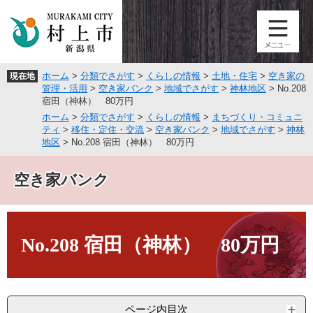
ペ
メ
ー
ニ
ジ
ュ
の
ー
先
を
ホーム
>
分類でさがす
>
くらしの情報
>
土地・住宅
>
空き家の
現在地
頭
飛
管理・活用
>
空き家バンク
>
地域でさがす
>
神林地区
>
No.208
で
ば
宿田（神林） 80万円
す
し
ホーム
>
分類でさがす
>
くらしの情報
>
まちづくり・コミュニ
。
て
ティ
>
移住・定住・交流
>
空き家バンク
>
地域でさがす
>
神林
本
地区
>
No.208 宿田（神林） 80万円
文
へ
空き家バンク
本
文
No.208 宿田（神林） 80万円
ページ内目次