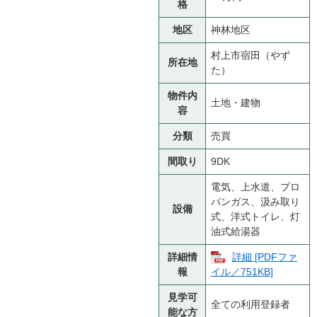
格
地区
神林地区
村上市宿田（やず
所在地
た）
物件内
土地・建物
容
分類
売買
間取り
9DK
電気、上水道、プロ
パンガス、汲み取り
設備
式、洋式トイレ、灯
油式給湯器
詳細情
詳細 [PDFファ
報
イル／751KB]
見学可
全ての利用登録者
能な方