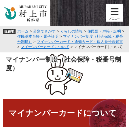
ペ
メ
ー
ニ
ジ
ュ
の
ー
先
を
ホーム
>
分類でさがす
>
くらしの情報
>
住民票・戸籍・証明
>
現在地
頭
飛
住民基本台帳・電子証明
>
マイナンバー制度（社会保障・税番
で
ば
号制度）
>
マイナンバーカード・通知カード・個人番号通知書
す
し
>
マイナンバーカードについて
>
マイナンバーカードについて
。
て
本
マイナンバー制度（社会保障・税番号制
文
度）
へ
本
文
マイナンバーカードについて