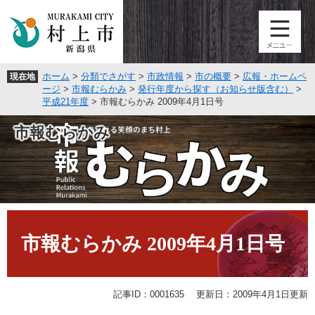
ペ
メ
ー
ニ
ジ
ュ
の
ー
先
を
ホーム
>
分類でさがす
>
市政情報
>
市の概要
>
広報・ホームペ
現在地
頭
飛
ージ
>
市報むらかみ
>
発行年度から探す（お知らせ版含む）
>
で
ば
平成21年度
>
市報むらかみ 2009年4月1日号
す
し
。
て
市報むらかみ
本
文
へ
本
文
市報むらかみ 2009年4月1日号
記事ID：0001635
更新日：2009年4月1日更新