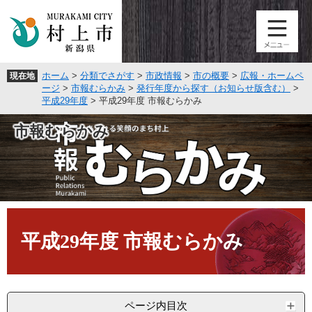
ペ
メ
ー
ニ
ジ
ュ
の
ー
先
を
ホーム
>
分類でさがす
>
市政情報
>
市の概要
>
広報・ホームペ
現在地
頭
飛
ージ
>
市報むらかみ
>
発行年度から探す（お知らせ版含む）
>
で
ば
平成29年度
>
平成29年度 市報むらかみ
す
し
。
て
市報むらかみ
本
文
へ
本
文
平成29年度 市報むらかみ
ページ内目次