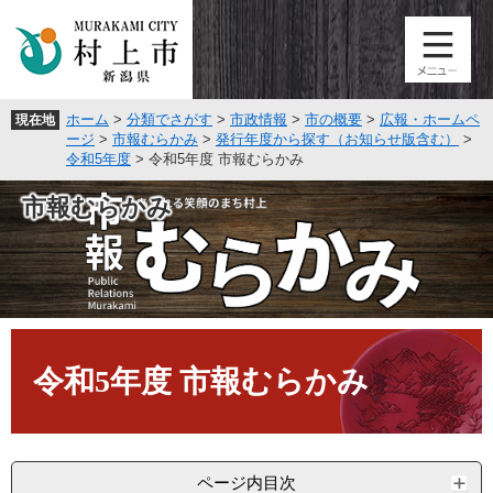
ペ
メ
ー
ニ
ジ
ュ
の
ー
先
を
ホーム
>
分類でさがす
>
市政情報
>
市の概要
>
広報・ホームペ
現在地
頭
飛
ージ
>
市報むらかみ
>
発行年度から探す（お知らせ版含む）
>
で
ば
令和5年度
>
令和5年度 市報むらかみ
す
し
。
て
市報むらかみ
本
文
へ
本
文
令和5年度 市報むらかみ
ページ内目次