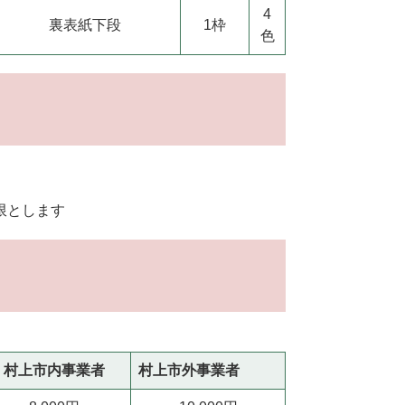
4
裏表紙下段
1枠
色
限とします
村上市内事業者
村上市外事業者