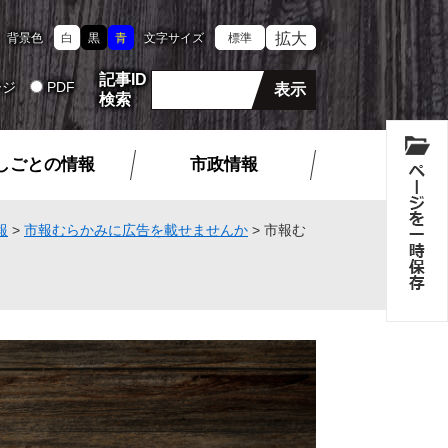
拡大
背景色
白
黒
青
文字サイズ
標準
記事ID
ージ
PDF
検索
しごとの情報
市政情報
報
>
市報むらかみに広告を載せませんか
>
市報む