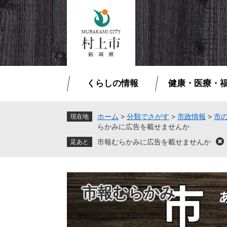
ペ
メ
ー
ニ
ジ
ュ
の
ー
先
を
頭
飛
で
ば
くらしの情報
健康・医療・
す
し
。
て
本
ホーム
>
分類でさがす
>
市政情報
>
市
現在地
らかみに広告を載せませんか
文
へ
市報むらかみに広告を載せませんか
閉
じ
る
市報むらかみ