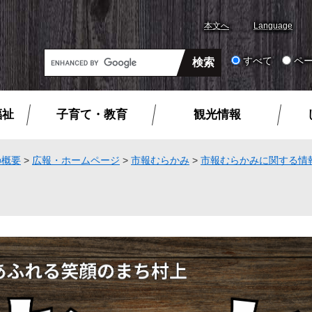
本文へ
Language
G
すべて
ペ
o
o
g
福祉
子育て・教育
観光情報
l
e
カ
の概要
>
広報・ホームページ
>
市報むらかみ
>
市報むらかみに関する情
ス
タ
ム
検
索