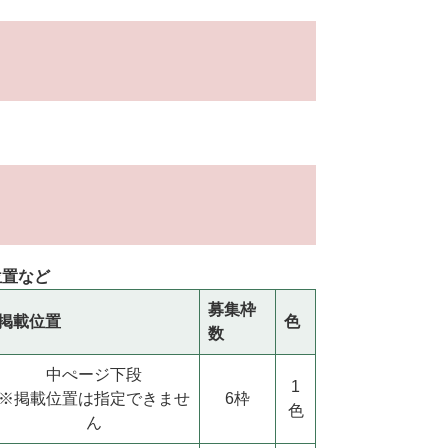
位置など
募集枠
掲載位置
色
数
中ぺージ下段
1
※掲載位置は指定できませ
6枠
色
ん