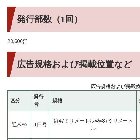
発行部数（1回）
23,600部
広告規格および掲載位置など
広告規格および掲載
発行
区分
規格
号
縦47ミリメートル×横87ミリメート
通常枠
1日号
ル