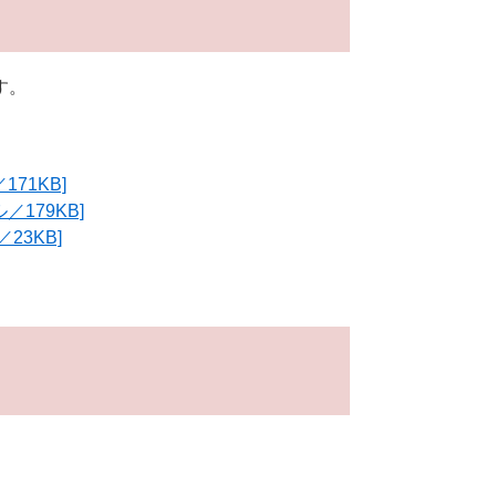
す。
71KB]
179KB]
23KB]