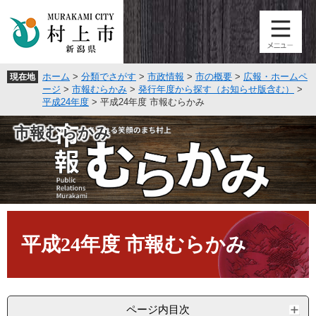
ペ
メ
ー
ニ
ジ
ュ
の
ー
先
を
ホーム
>
分類でさがす
>
市政情報
>
市の概要
>
広報・ホームペ
現在地
頭
飛
ージ
>
市報むらかみ
>
発行年度から探す（お知らせ版含む）
>
で
ば
平成24年度
>
平成24年度 市報むらかみ
す
し
。
て
市報むらかみ
本
文
へ
本
文
平成24年度 市報むらかみ
ページ内目次