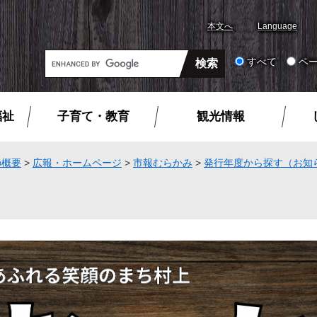
本文へ
Language
G
すべて
ペ
o
o
g
福祉
子育て・教育
観光情報
l
e
カ
の概要
>
広報・ホームページ
>
市報むらかみ
>
発行年度から探す（お知
ス
タ
ム
検
索