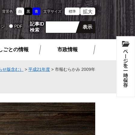
拡大
背景色
白
黒
青
文字サイズ
標準
記事ID
ージ
PDF
検索
しごとの情報
市政情報
らせ版含む）
>
平成21年度
>
市報むらかみ 2009年