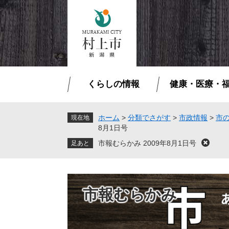
ペ
メ
ー
ニ
ジ
ュ
の
ー
先
を
頭
飛
で
ば
くらしの情報
健康・医療・
す
し
。
て
本
ホーム
>
分類でさがす
>
市政情報
>
市
現在地
8月1日号
文
へ
市報むらかみ 2009年8月1日号
閉
じ
る
市報むらかみ