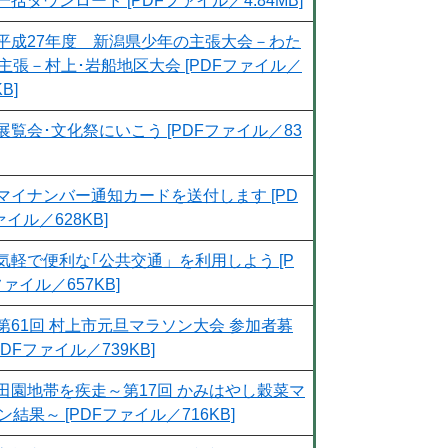
一括ダウンロード [PDFファイル／4.84MB]
平成27年度 新潟県少年の主張大会－わた
主張－村上･岩船地区大会 [PDFファイル／
KB]
展覧会･文化祭にいこう [PDFファイル／83
マイナンバー通知カードを送付します [PD
ァイル／628KB]
気軽で便利な｢公共交通」を利用しよう [P
ファイル／657KB]
第61回 村上市元旦マラソン大会 参加者募
PDFファイル／739KB]
田園地帯を疾走～第17回 かみはやし穀菜マ
ン結果～ [PDFファイル／716KB]