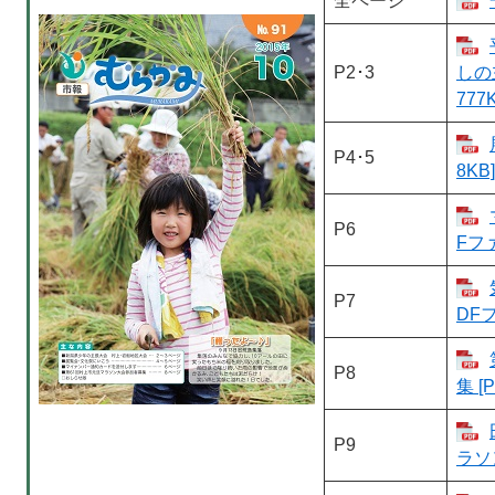
全ページ
P2･3
しの
777
P4･5
8KB]
P6
Fフ
P7
DF
P8
集 [
P9
ラソ