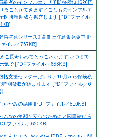
高齢者のインフルエンザ予防接種は1620円
けることができます／こどものインフルエ
予防接種助成を拡充します [PDFファイル
4KB]
健康啓発シリーズ3 高血圧注意報発令中 [P
ファイル／767KB]
祝 ご長寿おめでとうございます いつまで
元気で [PDFファイル／656KB]
包括支援センターだより／10月から保険税
)の特別徴収が始まります [PDFファイル／6
B]
むらかみの話題 [PDFファイル／810KB]
みんなの笑顔と安心のために／図書館ひろ
PDFファイル／620KB]
おたんじょう･おくやみ [PDFファイル／66