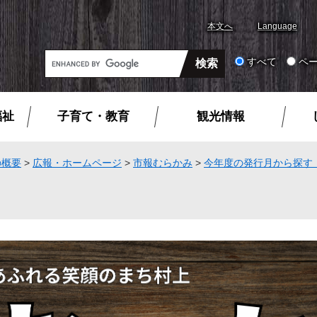
本文へ
Language
G
すべて
ペ
o
o
g
福祉
子育て・教育
観光情報
l
e
カ
の概要
>
広報・ホームページ
>
市報むらかみ
>
今年度の発行月から探す
ス
タ
ム
検
索