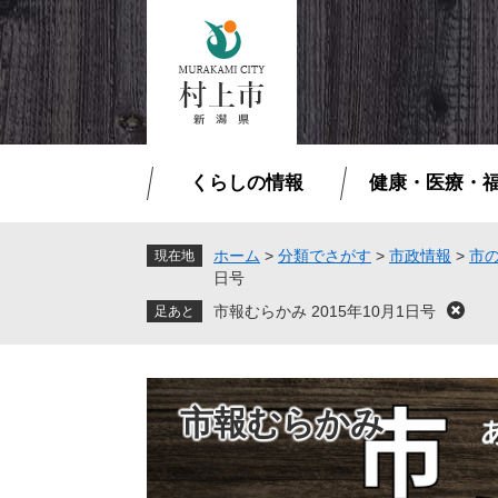
ペ
メ
ー
ニ
ジ
ュ
の
ー
先
を
頭
飛
で
ば
くらしの情報
健康・医療・
す
し
。
て
本
ホーム
>
分類でさがす
>
市政情報
>
市
現在地
日号
文
へ
市報むらかみ 2015年10月1日号
閉
じ
る
市報むらかみ