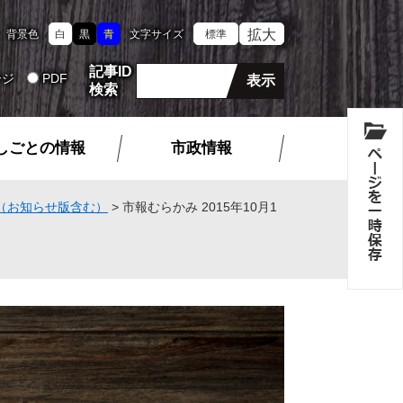
拡大
背景色
白
黒
青
文字サイズ
標準
記事ID
ージ
PDF
検索
しごとの情報
市政情報
（お知らせ版含む）
>
市報むらかみ 2015年10月1