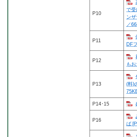
で受
P10
ンザ
／66
P11
DF
P12
もお
P13
(料
75K
P14･15
P16
ば [