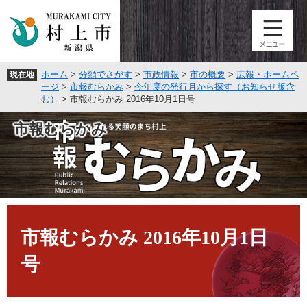
ペ
メ
ー
ニ
ジ
ュ
の
ー
先
を
ホーム
>
分類でさがす
>
市政情報
>
市の概要
>
広報・ホームペ
現在地
頭
飛
ージ
>
市報むらかみ
>
今年度の発行月から探す（お知らせ版含
で
ば
む）
>
市報むらかみ 2016年10月1日号
す
し
。
て
市報むらかみ
本
文
へ
本
文
市報むらかみ 2016年10月1日
号