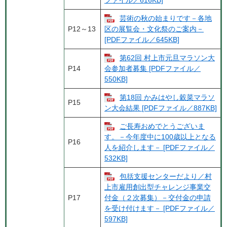
ファイル／616KB]
芸術の秋の始まりです－各地
P12～13
区の展覧会・文化祭のご案内－
[PDFファイル／645KB]
第62回 村上市元旦マラソン大
P14
会参加者募集 [PDFファイル／
550KB]
第18回 かみはやし穀菜マラソ
P15
ン大会結果 [PDFファイル／887KB]
ご長寿おめでとうございま
す。－今年度中に100歳以上となる
P16
人を紹介します－ [PDFファイル／
532KB]
包括支援センターだより／村
上市雇用創出型チャレンジ事業交
P17
付金（２次募集）－交付金の申請
を受け付けます－ [PDFファイル／
597KB]