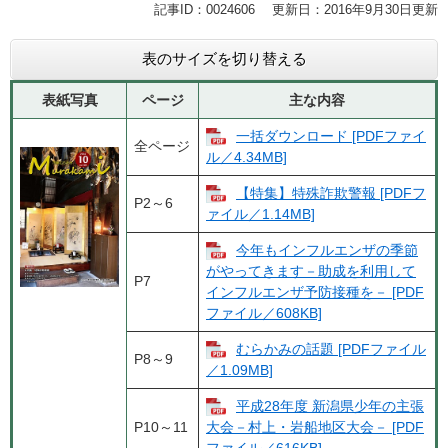
記事ID：0024606
更新日：2016年9月30日更新
表のサイズを切り替える
表紙写真
ページ
主な内容
一括ダウンロード [PDFファイ
全ページ
ル／4.34MB]
【特集】特殊詐欺警報 [PDFフ
P2～6
ァイル／1.14MB]
今年もインフルエンザの季節
がやってきます－助成を利用して
P7
インフルエンザ予防接種を－ [PDF
ファイル／608KB]
むらかみの話題 [PDFファイル
P8～9
／1.09MB]
平成28年度 新潟県少年の主張
P10～11
大会－村上・岩船地区大会－ [PDF