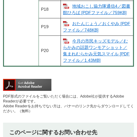
地域おこし協力隊通信4／図書
P18
館ひろば [PDFファイル／759KB]
おたんじょう／おくやみ [PDF
P19
ファイル／748KB]
今月の市民キッズモデル／む
らかみの話題ワンモアショット／
P20
集まれむらかみ元気スマイル [PDF
ファイル／1.43MB]
PDF形式のファイルをご覧いただく場合には、Adobe社が提供するAdobe
Readerが必要です。
Adobe Readerをお持ちでない方は、バナーのリンク先からダウンロードしてく
ださい。（無料）
このページに関するお問い合わせ先