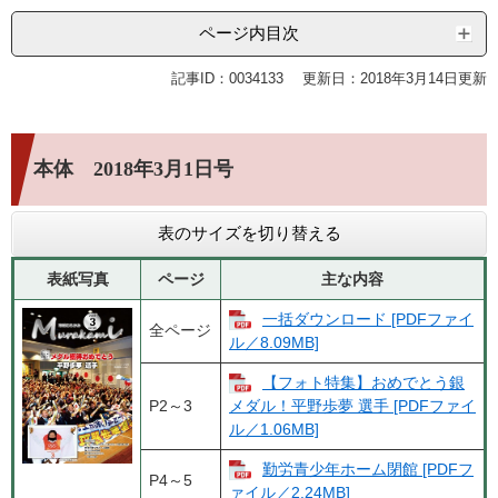
ページ内目次
記事ID：0034133
更新日：2018年3月14日更新
本体 2018年3月1日号
表のサイズを切り替える
表紙写真
ページ
主な内容
一括ダウンロード [PDFファイ
全ページ
ル／8.09MB]
【フォト特集】おめでとう銀
P2～3
メダル！平野歩夢 選手 [PDFファイ
ル／1.06MB]
勤労青少年ホーム閉館 [PDFフ
P4～5
ァイル／2.24MB]