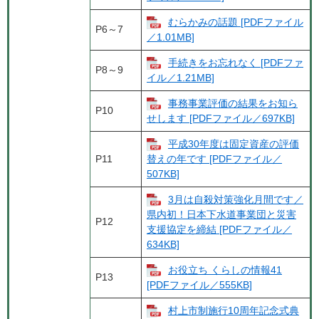
むらかみの話題 [PDFファイル
P6～7
／1.01MB]
手続きをお忘れなく [PDFファ
P8～9
イル／1.21MB]
事務事業評価の結果をお知ら
P10
せします [PDFファイル／697KB]
平成30年度は固定資産の評価
P11
替えの年です [PDFファイル／
507KB]
3月は自殺対策強化月間です／
県内初！日本下水道事業団と災害
P12
支援協定を締結 [PDFファイル／
634KB]
お役立ち くらしの情報41
P13
[PDFファイル／555KB]
村上市制施行10周年記念式典