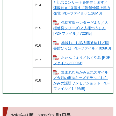
と記念コンサートを開催します／
P14
連載Ｎｏ.13 教えて岩船沖洋上風力
発電 [PDFファイル／1.16MB]
包括支援センターだより／人
P15
権啓発シリーズ12 人権つうしん
[PDFファイル／722KB]
地域おこし協力隊通信11／図
P16
書館ひろば [PDFファイル／826KB]
おたんじょう／おくやみ [PDF
P17
ファイル／609KB]
集まれむらかみ元気スマイル
／今月の市民キッズモデル／むら
P18
かみの話題ワンモアショット [PDF
ファイル／1.49MB]
お知らせ版 2018年3月1日号