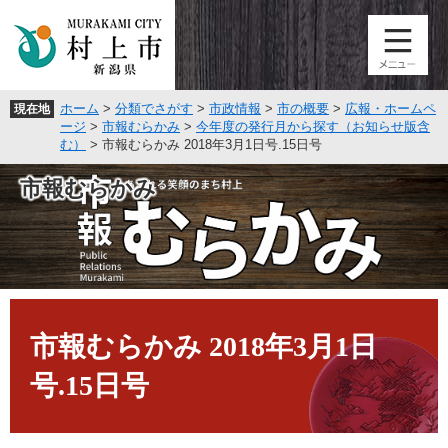
ペ
メ
ー
ニ
ジ
ュ
の
ー
先
を
ホーム
>
分類でさがす
>
市政情報
>
市の概要
>
広報・ホームペ
現在地
頭
飛
ージ
>
市報むらかみ
>
今年度の発行月から探す（お知らせ版含
で
ば
む）
>
市報むらかみ 2018年3月1日号.15日号
す
し
。
て
市報むらかみ
本
文
へ
本
文
市報むらかみ 2018年3月1日
号.15日号