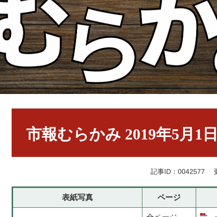
本
文
市報むらかみ 2019年5月1
記事ID：0042577
表紙写真
ページ