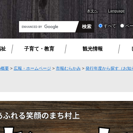
本文へ
Language
G
すべて
ペ
o
o
g
福祉
子育て・教育
観光情報
l
e
カ
の概要
>
広報・ホームページ
>
市報むらかみ
>
発行年度から探す（お知
ス
タ
ム
検
索