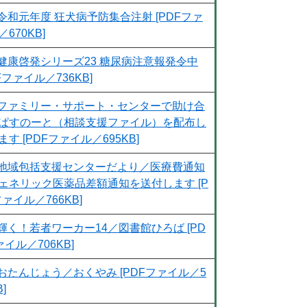
令和元年度 狂犬病予防集合注射 [PDFファ
670KB]
健康啓発シリーズ23 糖尿病注意報発令中
Fファイル／736KB]
ファミリー・サポート・センターで助け合
ぱすのーと（相談支援ファイル）を配布し
ます [PDFファイル／695KB]
地域包括支援センターだより／医療費通知
ェネリック医薬品差額通知を送付します [P
ファイル／766KB]
輝く！若者ワーカー14／図書館ひろば [PD
ァイル／706KB]
おたんじょう／おくやみ [PDFファイル／5
B]