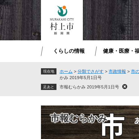
ペ
メ
ー
ニ
ジ
ュ
の
ー
先
を
頭
飛
で
ば
くらしの情報
健康・医療・
す
し
。
て
本
ホーム
>
分類でさがす
>
市政情報
>
市
現在地
かみ 2019年5月1日号
文
へ
市報むらかみ 2019年5月1日号
閉
じ
る
市報むらかみ