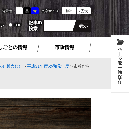
拡大
背景色
白
黒
青
文字サイズ
標準
記事ID
ージ
PDF
検索
しごとの情報
市政情報
らせ版含む）
>
平成31年度.令和元年度
>
市報むら