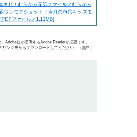
集まれ！むらかみ元気スマイル／むらかみ
題ワンモアショット／今月の市民キッズモ
[PDFファイル／1.11MB]
dobe社が提供するAdobe Readerが必要です。
バナーのリンク先からダウンロードしてください。（無料）