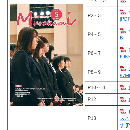
全ページ
P2～3
[PD
P4～5
B]
P6～7
69K
P8～9
97M
P10～11
P12
P13
スス
す [