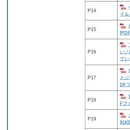
P14
イル／
P15
[PD
P16
い／
てい
P17
とジ
DF
P18
Fフ
P19
91K