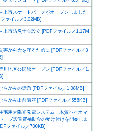
一括ダウンロード [PDFファイル／8.37MB]
村上市スケートパークがオープンしました
Fファイル／3.02MB]
村上市防災士会設立 [PDFファイル／1.17M
災害から命を守るために [PDFファイル／8
B]
荒川地区公民館オープン [PDFファイル／1.
B]
むらかみの話題 [PDFファイル／1.08MB]
むらかみ出前講座 [PDFファイル／558KB]
住宅用太陽光発電システム・木質バイオマ
トーブ設置費補助金の受け付けを開始しま
PDFファイル／700KB]