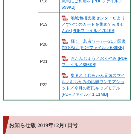
P18
急患にご利用を [PDFファイル／
699KB]
地域包括支援センターだより
P19
／すべてのカードを集めてみませ
んか [PDFファイル／704KB]
輝く！若者ワーカー21／図書
P20
館ひろば [PDFファイル／689KB]
おたんじょう／おくやみ [PDF
P21
ファイル／686KB]
集まれ！むらかみ元気スマイ
ル／むらかみの話題ワンモアショ
P22
ット／今月の市民キッズモデル
[PDFファイル／1.11MB]
お知らせ版 2019年12月1日号