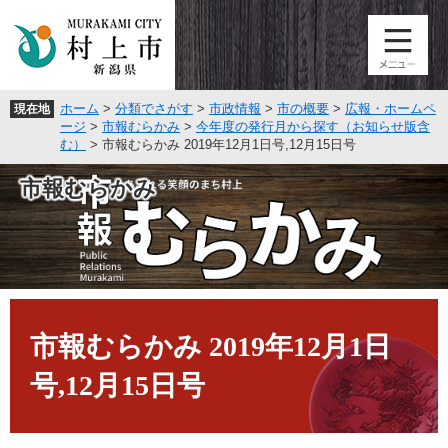
ペ
メ
ー
ニ
ジ
ュ
の
ー
先
を
ホーム
>
分類でさがす
>
市政情報
>
市の概要
>
広報・ホームペ
現在地
頭
飛
ージ
>
市報むらかみ
>
今年度の発行月から探す（お知らせ版含
で
ば
む）
>
市報むらかみ 2019年12月1日号,12月15日号
す
し
。
て
市報むらかみ
本
文
へ
本
文
市報むらかみ 2019年12月1日
号,12月15日号