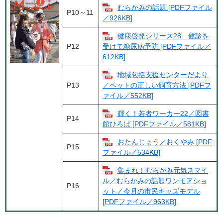
むらかみの話題 [PDFファイル
P10～11
／926KB]
健康啓発シリーズ28 健診を
P12
受けて糖尿病予防 [PDFファイル／
612KB]
地域包括支援センターだより
P13
／ペットの正しい飼育方法 [PDFフ
ァイル／552KB]
輝く！若者ワーカー22／図書
P14
館ひろば [PDFファイル／581KB]
おたんじょう／おくやみ [PDF
P15
ファイル／534KB]
集まれ！むらかみ元気スマイ
ル／むらかみの話題ワンモアショ
P16
ット／今月の市民キッズモデル
[PDFファイル／963KB]