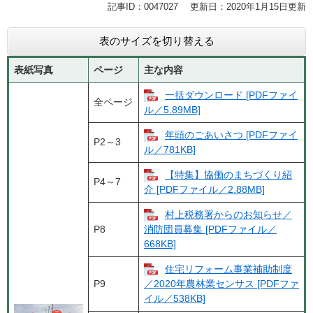
記事ID：0047027
更新日：2020年1月15日更新
表のサイズを切り替える
表紙写真
ページ
主な内容
一括ダウンロード [PDFファイ
全ページ
ル／5.89MB]
年頭のごあいさつ [PDFファイ
P2～3
ル／781KB]
【特集】協働のまちづくり紹
P4～7
介 [PDFファイル／2.88MB]
村上税務署からのお知らせ／
P8
消防団員募集 [PDFファイル／
668KB]
住宅リフォーム事業補助制度
P9
／2020年農林業センサス [PDFファ
イル／538KB]