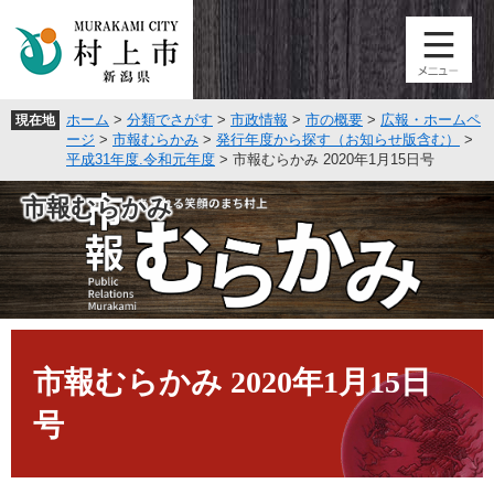
ペ
メ
ー
ニ
ジ
ュ
の
ー
先
を
ホーム
>
分類でさがす
>
市政情報
>
市の概要
>
広報・ホームペ
現在地
頭
飛
ージ
>
市報むらかみ
>
発行年度から探す（お知らせ版含む）
>
で
ば
平成31年度.令和元年度
>
市報むらかみ 2020年1月15日号
す
し
。
て
市報むらかみ
本
文
へ
本
文
市報むらかみ 2020年1月15日
号