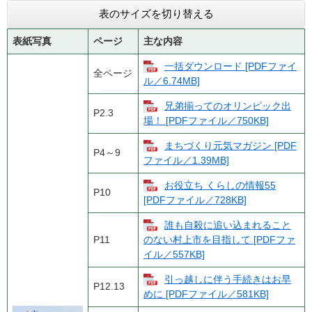
表のサイズを切り替える
表紙写真
ページ
主な内容
一括ダウンロード [PDFファイ
全ページ
ル／6.74MB]
兄弟揃ってのオリンピック出
P2.3
場！ [PDFファイル／750KB]
まちづくり元気マガジン [PDF
P4～9
ファイル／1.39MB]
お役立ち くらしの情報55
P10
[PDFファイル／728KB]
誰も自殺に追い込まれること
P11
のない村上市を目指して [PDFファ
イル／557KB]
引っ越しに伴う手続きはお早
P12.13
めに [PDFファイル／581KB]