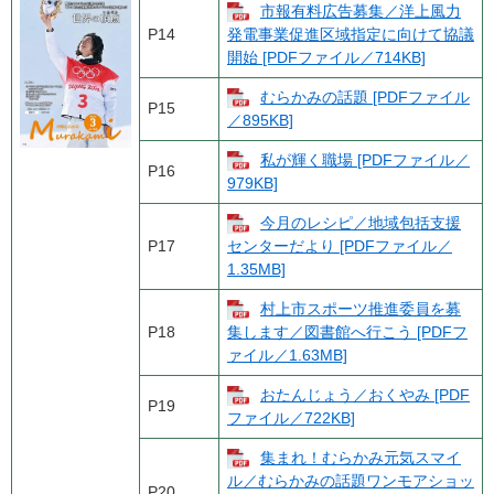
市報有料広告募集／洋上風力
P14
発電事業促進区域指定に向けて協議
開始 [PDFファイル／714KB]
むらかみの話題 [PDFファイル
P15
／895KB]
私が輝く職場 [PDFファイル／
P16
979KB]
今月のレシピ／地域包括支援
P17
センターだより [PDFファイル／
1.35MB]
村上市スポーツ推進委員を募
P18
集します／図書館へ行こう [PDFフ
ァイル／1.63MB]
おたんじょう／おくやみ [PDF
P19
ファイル／722KB]
集まれ！むらかみ元気スマイ
ル／むらかみの話題ワンモアショッ
P20