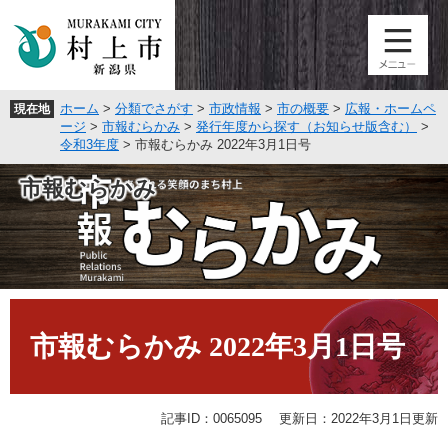
ペ
メ
ー
ニ
ジ
ュ
の
ー
先
を
ホーム
>
分類でさがす
>
市政情報
>
市の概要
>
広報・ホームペ
現在地
頭
飛
ージ
>
市報むらかみ
>
発行年度から探す（お知らせ版含む）
>
で
ば
令和3年度
>
市報むらかみ 2022年3月1日号
す
し
。
て
市報むらかみ
本
文
へ
本
文
市報むらかみ 2022年3月1日号
記事ID：0065095
更新日：2022年3月1日更新