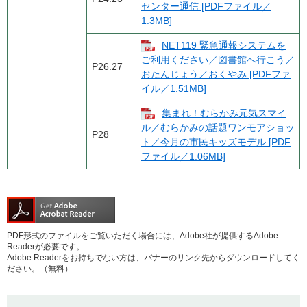
センター通信 [PDFファイル／
1.3MB]
NET119 緊急通報システムを
ご利用ください／図書館へ行こう／
P26.27
おたんじょう／おくやみ [PDFファ
イル／1.51MB]
集まれ！むらかみ元気スマイ
ル／むらかみの話題ワンモアショッ
P28
ト／今月の市民キッズモデル [PDF
ファイル／1.06MB]
PDF形式のファイルをご覧いただく場合には、Adobe社が提供するAdobe
Readerが必要です。
Adobe Readerをお持ちでない方は、バナーのリンク先からダウンロードしてく
ださい。（無料）