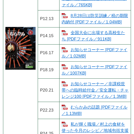
ァイル／765KB]
8月28日は防災訓練／税の期限
P12.13
内納付 [PDFファイル／1.04MB]
全国大会に出場する高校生た
P14.15
ち [PDFファイル／911KB]
お知らせコーナー [PDFファイ
P16.17
ル／1.02MB]
お知らせコーナー [PDFファイ
P18.19
ル／1007KB]
お知らせコーナー／非課税世
P20.21
帯への臨時給付金／安全運転・チャ
レンジ100 [PDFファイル／1.3MB]
むらかみの話題 [PDFファイル
P22.23
／1.13MB]
私が輝く職場／村上の食材を
使った今月のレシピ／地域包括支援
P24.25