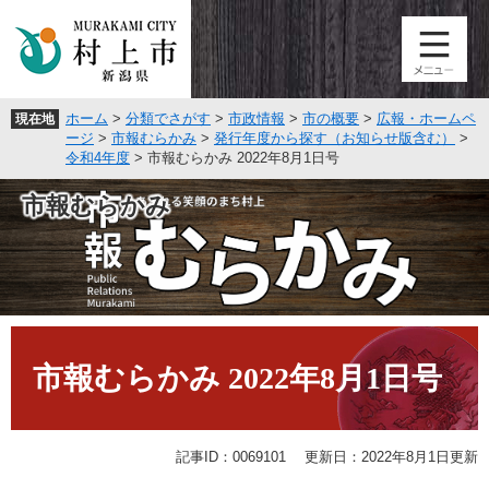
ペ
メ
ー
ニ
ジ
ュ
の
ー
先
を
ホーム
>
分類でさがす
>
市政情報
>
市の概要
>
広報・ホームペ
現在地
頭
飛
ージ
>
市報むらかみ
>
発行年度から探す（お知らせ版含む）
>
で
ば
令和4年度
>
市報むらかみ 2022年8月1日号
す
し
。
て
市報むらかみ
本
文
へ
本
文
市報むらかみ 2022年8月1日号
記事ID：0069101
更新日：2022年8月1日更新