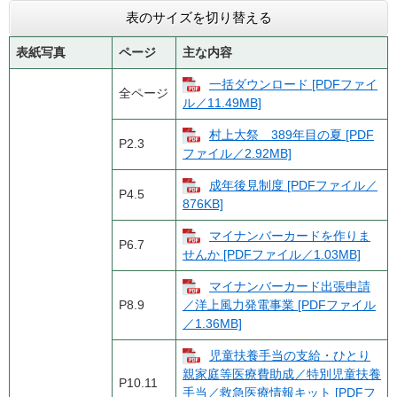
表のサイズを切り替える
表紙写真
ページ
主な内容
一括ダウンロード [PDFファイ
全ページ
ル／11.49MB]
村上大祭 389年目の夏 [PDF
P2.3
ファイル／2.92MB]
成年後見制度 [PDFファイル／
P4.5
876KB]
マイナンバーカードを作りま
P6.7
せんか [PDFファイル／1.03MB]
マイナンバーカード出張申請
P8.9
／洋上風力発電事業 [PDFファイル
／1.36MB]
児童扶養手当の支給・ひとり
親家庭等医療費助成／特別児童扶養
P10.11
手当／救急医療情報キット [PDFフ