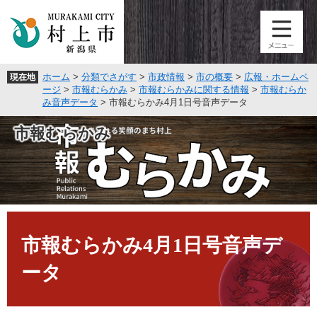
ペ
メ
ー
ニ
ジ
ュ
の
ー
先
を
ホーム
>
分類でさがす
>
市政情報
>
市の概要
>
広報・ホームペ
現在地
頭
飛
ージ
>
市報むらかみ
>
市報むらかみに関する情報
>
市報むらか
で
ば
み音声データ
>
市報むらかみ4月1日号音声データ
す
し
。
て
市報むらかみ
本
文
へ
本
文
市報むらかみ4月1日号音声デ
ータ