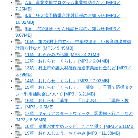
7項 産業支援プログラム事業補助金など [MP3／
7.25MB]
8項 狂犬病予防重合注射日程のお知らせ [MP3／
10.02MB]
9項 特定健診・がん検診日程のお知らせ [MP3／
9.07MB]
10項 第2次村上市立小・中学校望ましい教育環境整備
計画方針など [MP3／9.45MB]
11項 むらかみの話題 [MP3／4.21MB]
12項 おしらせ「くらし」 [MP3／6.04MB]
13項 村上市介護人材確保推進事業給付金など [MP3／
5.79MB]
14項 おしらせ「くらし」 [MP3／7.03MB]
15項 おしらせ「くらし」、「募集」、子育て応援タク
シー利用補助金について [MP3／6.21MB]
16項 おしらせ「募集」、「もよおし」、「講座・教
室」 [MP3／6.5MB]
17項 キャリアスタートウィーク、図書館へ行こうなど
[MP3／8.39MB]
18項 食推おすすめレシピ、ここで働く [MP3／5.11MB]
19項 おたんじょう、おくやみ [MP3／11.38MB]