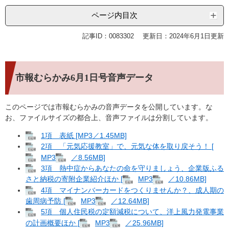
ページ内目次
記事ID：0083302
更新日：2024年6月1日更新
市報むらかみ6月1日号音声データ
このページでは市報むらかみの音声データを公開しています。な
お、ファイルサイズの都合上、音声ファイルは分割しています。
1項 表紙 [MP3／1.45MB]
2項 「元気応援教室」で、元気な体を取り戻そう！ [
MP3
／8.56MB]
3項 熱中症からあなたの命を守りましょう、企業版ふる
さと納税の寄附企業紹介ほか [
MP3
／10.86MB]
4項 マイナンバーカードをつくりませんか？、成人期の
歯周病予防 [
MP3
／12.64MB]
5項 個人住民税の定額減税について、洋上風力発電事業
の計画概要ほか [
MP3
／25.96MB]