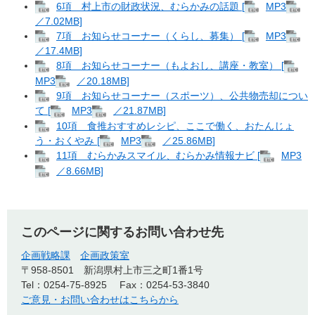
6項 村上市の財政状況、むらかみの話題 [
MP3
／7.02MB]
7項 お知らせコーナー（くらし、募集） [
MP3
／17.4MB]
8項 お知らせコーナー（もよおし、講座・教室） [
MP3
／20.18MB]
9項 お知らせコーナー（スポーツ）、公共物売却につい
て [
MP3
／21.87MB]
10項 食推おすすめレシピ、ここで働く、おたんじょ
う・おくやみ [
MP3
／25.86MB]
11項 むらかみスマイル、むらかみ情報ナビ [
MP3
／8.66MB]
このページに関するお問い合わせ先
企画戦略課
企画政策室
〒958-8501
新潟県村上市三之町1番1号
Tel：0254-75-8925
Fax：0254-53-3840
ご意見・お問い合わせはこちらから