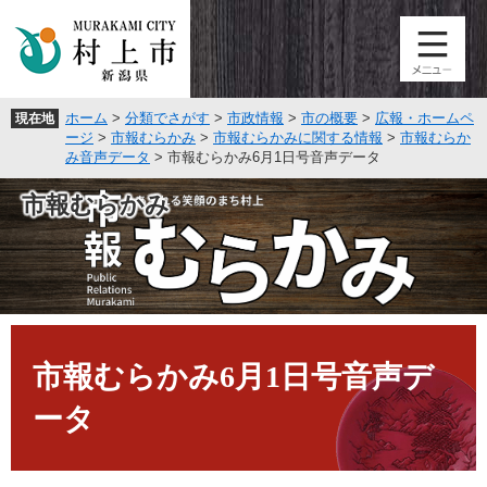
ペ
メ
ー
ニ
ジ
ュ
の
ー
先
を
ホーム
>
分類でさがす
>
市政情報
>
市の概要
>
広報・ホームペ
現在地
頭
飛
ージ
>
市報むらかみ
>
市報むらかみに関する情報
>
市報むらか
で
ば
み音声データ
>
市報むらかみ6月1日号音声データ
す
し
。
て
市報むらかみ
本
文
へ
本
文
市報むらかみ6月1日号音声デ
ータ