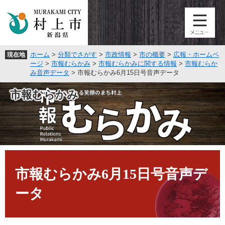
ペ
メ
ー
ニ
ジ
ュ
の
ー
先
を
ホーム
>
分類でさがす
>
市政情報
>
市の概要
>
広報・ホームペ
現在地
頭
飛
ージ
>
市報むらかみ
>
市報むらかみに関する情報
>
市報むらか
で
ば
み音声データ
>
市報むらかみ6月15日号音声データ
す
し
。
て
市報むらかみ
本
文
へ
本
文
市報むらかみ6月15日号音声デ
ータ