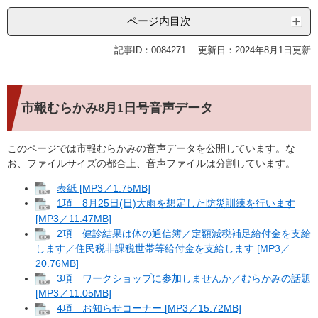
ページ内目次
記事ID：0084271
更新日：2024年8月1日更新
市報むらかみ8月1日号音声データ
このページでは市報むらかみの音声データを公開しています。な
お、ファイルサイズの都合上、音声ファイルは分割しています。
表紙 [MP3／1.75MB]
1項 8月25日(日)大雨を想定した防災訓練を行います
[MP3／11.47MB]
2項 健診結果は体の通信簿／定額減税補足給付金を支給
します／住民税非課税世帯等給付金を支給します [MP3／
20.76MB]
3項 ワークショップに参加しませんか／むらかみの話題
[MP3／11.05MB]
4項 お知らせコーナー [MP3／15.72MB]