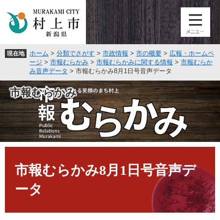
ペ
メ
ー
ニ
ジ
ュ
の
ー
先
を
ホーム
>
分類でさがす
>
市政情報
>
市の概要
>
広報・ホームペ
現在地
頭
飛
ージ
>
市報むらかみ
>
市報むらかみに関する情報
>
市報むらか
で
ば
み音声データ
>
市報むらかみ8月1日号音声データ
す
し
。
て
市報むらかみ
本
文
へ
本
文
市報むらかみ8月1日号音声デ
ータ