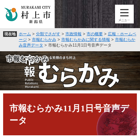
ペ
メ
ー
ニ
ジ
ュ
の
ー
先
を
ホーム
>
分類でさがす
>
市政情報
>
市の概要
>
広報・ホームペ
現在地
頭
飛
ージ
>
市報むらかみ
>
市報むらかみに関する情報
>
市報むらか
で
ば
み音声データ
>
市報むらかみ11月1日号音声データ
す
し
。
て
市報むらかみ
本
文
へ
本
文
市報むらかみ11月1日号音声デ
ータ