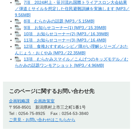
7項 2024村上・笹川流れ国際トライアスロン大会結果
／弾道ミサイルを想定した住民避難訓練を実施します [MP3／
9.56MB]
8項 むらかみの話題 [MP3／5.15MB]
9項 お知らせコーナー(1) [MP3／15.39MB]
10項 お知らせコーナー(2) [MP3／16.39MB]
11項 お知らせコーナー(3) [MP3／16.4MB]
12項 食推おすすめレシピ／障がい理解シリーズ／おた
んじょう・おくやみ [MP3／22.35MB]
13項 むらかみスマイル／こんげつのキッズモデル／む
らかみの話題ワンモアショット [MP3／4.96MB]
このページに関するお問い合わせ先
企画戦略課
企画政策室
〒958-8501
新潟県村上市三之町1番1号
Tel：0254-75-8925
Fax：0254-53-3840
ご意見・お問い合わせはこちらから