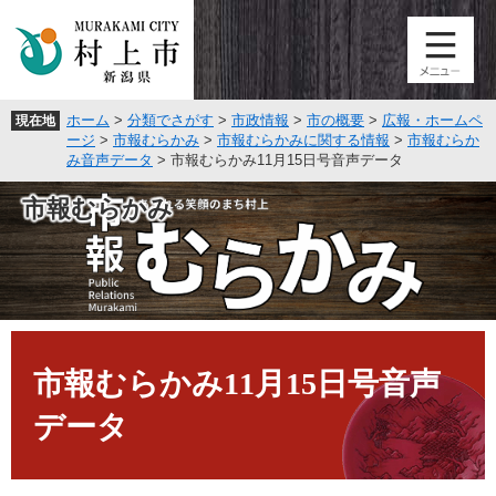
ペ
メ
ー
ニ
ジ
ュ
の
ー
先
を
ホーム
>
分類でさがす
>
市政情報
>
市の概要
>
広報・ホームペ
現在地
頭
飛
ージ
>
市報むらかみ
>
市報むらかみに関する情報
>
市報むらか
で
ば
み音声データ
>
市報むらかみ11月15日号音声データ
す
し
。
て
市報むらかみ
本
文
へ
本
文
市報むらかみ11月15日号音声
データ