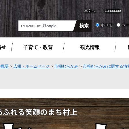
本文へ
Language
G
すべて
ペ
o
o
g
福祉
子育て・教育
観光情報
l
e
カ
の概要
>
広報・ホームページ
>
市報むらかみ
>
市報むらかみに関する情
ス
タ
ム
検
索