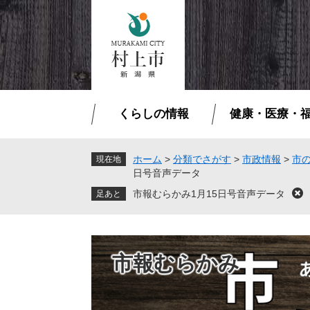
ペ
メ
ー
ニ
ジ
ュ
の
ー
先
を
頭
飛
で
ば
くらしの情報
健康・医療・
す
し
。
て
本
ホーム
>
分類でさがす
>
市政情報
>
市
現在地
日号音声データ
文
へ
市報むらかみ1月15日号音声データ
閉
じ
る
市報むらかみ