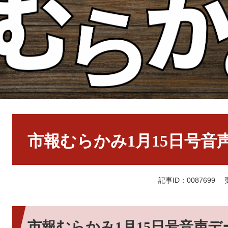
本
文
市報むらかみ1月15日号音
記事ID：0087699
市報むらかみ1月15日号音声デ