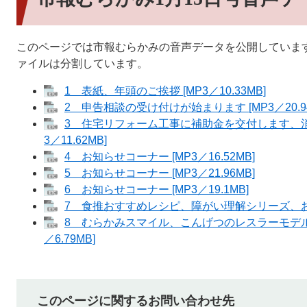
このページでは市報むらかみの音声データを公開していま
ァイルは分割しています。
1 表紙、年頭のご挨拶 [MP3／10.33MB]
2 申告相談の受け付けが始まります [MP3／20.94
3 住宅リフォーム工事に補助金を交付します、消
3／11.62MB]
4 お知らせコーナー [MP3／16.52MB]
5 お知らせコーナー [MP3／21.96MB]
6 お知らせコーナー [MP3／19.1MB]
7 食推おすすめレシピ、障がい理解シリーズ、おたん
8 むらかみスマイル、こんげつのレスラーモデル
／6.79MB]
このページに関するお問い合わせ先