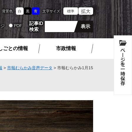
拡大
背景色
白
黒
青
文字サイズ
標準
記事ID
ージ
PDF
検索
しごとの情報
市政情報
報
>
市報むらかみ音声データ
>
市報むらかみ1月15