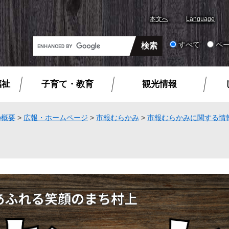
本文へ
Language
G
すべて
ペ
o
o
g
福祉
子育て・教育
観光情報
l
e
カ
の概要
>
広報・ホームページ
>
市報むらかみ
>
市報むらかみに関する情
ス
タ
ム
検
索