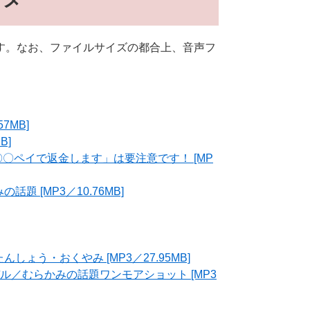
す。なお、ファイルサイズの都合上、音声フ
7MB]
B]
〇ペイで返金します」は要注意です！ [MP
題 [MP3／10.76MB]
ょう・おくやみ [MP3／27.95MB]
ル／むらかみの話題ワンモアショット [MP3