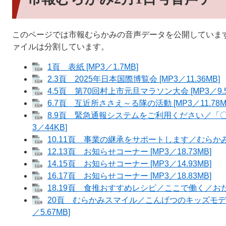
このページでは市報むらかみの音声データを公開していま
ァイルは分割しています。
1頁 表紙 [MP3／1.7MB]
2.3頁 2025年日本国際博覧会 [MP3／11.36MB]
4.5頁 第70回村上市元旦マラソン大会 [MP3／9.5
6.7頁 互近所ささえ～る隊の活動 [MP3／11.78M
8.9頁 緊急通報システムをご利用ください／「〇
3／44KB]
10.11頁 事業の継承をサポートします／むらかみの話
12.13頁 お知らせコーナー [MP3／18.73MB]
14.15頁 お知らせコーナー [MP3／14.93MB]
16.17頁 お知らせコーナー [MP3／18.83MB]
18.19頁 食推おすすめレシピ／ここで働く／おたんし
20頁 むらかみスマイル／こんげつのキッズモデ
／5.67MB]