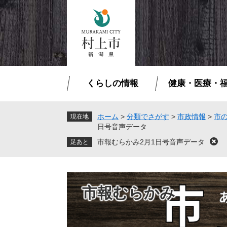
ペ
メ
ー
ニ
ジ
ュ
の
ー
先
を
頭
飛
で
ば
くらしの情報
健康・医療・
す
し
。
て
本
ホーム
>
分類でさがす
>
市政情報
>
市
現在地
日号音声データ
文
へ
市報むらかみ2月1日号音声データ
閉
じ
る
市報むらかみ