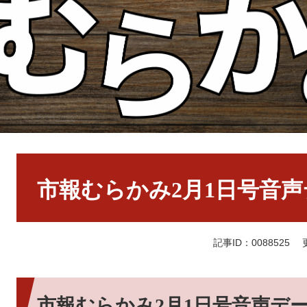
本
文
市報むらかみ2月1日号音
記事ID：0088525
市報むらかみ2月1日号音声デ