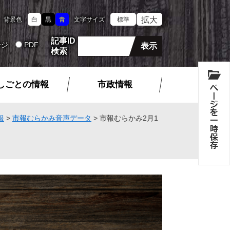
拡大
背景色
白
黒
青
文字サイズ
標準
記事ID
ージ
PDF
検索
しごとの情報
市政情報
報
>
市報むらかみ音声データ
>
市報むらかみ2月1