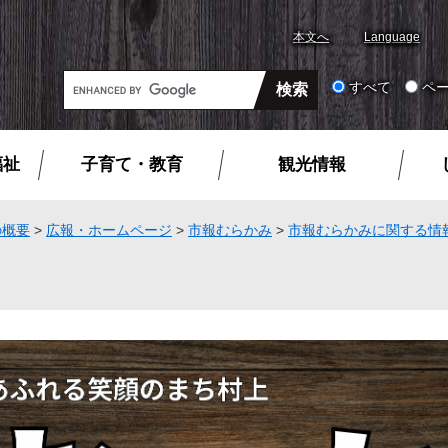
本文へ
Language
G
すべて
ペ
o
o
g
福祉
子育て・教育
観光情報
l
e
カ
の概要
>
広報・ホームページ
>
市報むらかみ
>
市報むらかみに関する情
ス
タ
ム
検
索