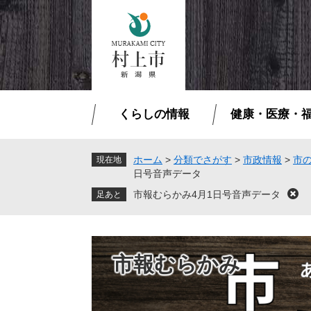
ペ
メ
ー
ニ
ジ
ュ
の
ー
先
を
頭
飛
で
ば
くらしの情報
健康・医療・
す
し
。
て
本
ホーム
>
分類でさがす
>
市政情報
>
市
現在地
日号音声データ
文
へ
市報むらかみ4月1日号音声データ
閉
じ
る
市報むらかみ