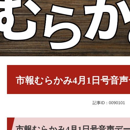
本
文
市報むらかみ4月1日号音
記事ID：0090101
市報むらかみ4月1日号音声デ