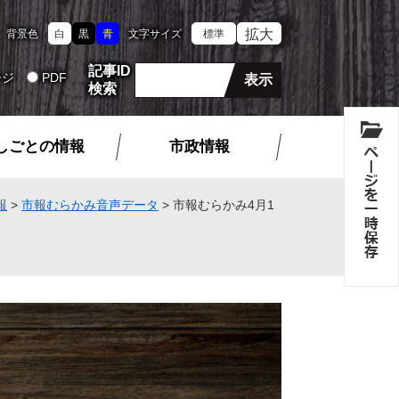
拡大
背景色
白
黒
青
文字サイズ
標準
記事ID
ージ
PDF
検索
しごとの情報
市政情報
報
>
市報むらかみ音声データ
>
市報むらかみ4月1