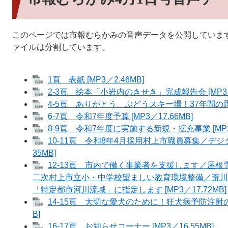
このページでは市報むらかみの音声データを公開していま
ァイルは分割しています。
1頁 表紙 [MP3／2.46MB]
2-3頁 絵本「小岩内のきせき」完成報告会 [MP3／9
4-5頁 ありがとう、ぶどうスキー場！37年間の思い
6-7頁 令和7年度予算 [MP3／17.66MB]
8-9頁 令和7年度に実施する新規・拡充事業 [MP3／
10-11頁 令和8年4月採用村上市職員募集／デジタ
35MB]
12-13頁 市内で働く事業者を支援します／屋
二次村上市立小・中学校望ましい教育環境整備／荒川
「特定都市河川流域」に指定します [MP3／17.72MB]
14-15頁 大切な愛犬のために！狂犬病予防注射のお
B]
16-17頁 お知らせコーナー [MP3／16.55MB]