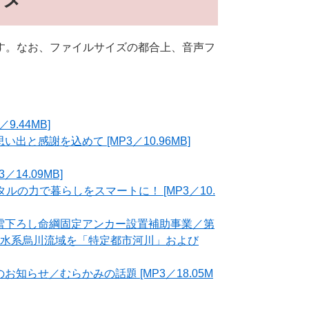
す。なお、ファイルサイズの都合上、音声フ
.44MB]
出と感謝を込めて [MP3／10.96MB]
14.09MB]
ルの力で暮らしをスマートに！ [MP3／10.
根雪下ろし命綱固定アンカー設置補助事業／第
水系烏川流域を「特定都市河川」および
知らせ／むらかみの話題 [MP3／18.05M