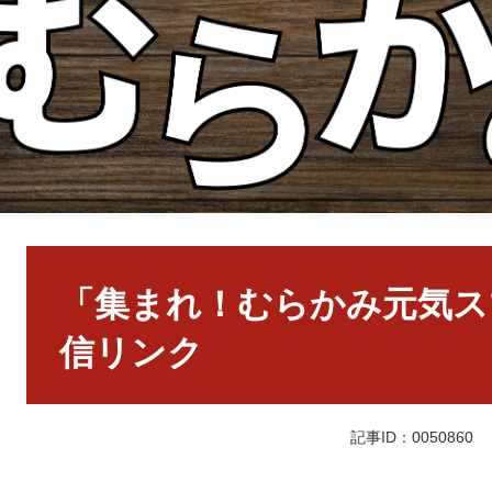
本
文
「集まれ！むらかみ元気ス
信リンク
記事ID：0050860