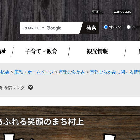
本文へ
Language
G
すべて
ペ
o
o
g
福祉
子育て・教育
観光情報
l
e
カ
の概要
>
広報・ホームページ
>
市報むらかみ
>
市報むらかみに関する情
ス
タ
像送信リンク
閉
ム
じ
る
検
索