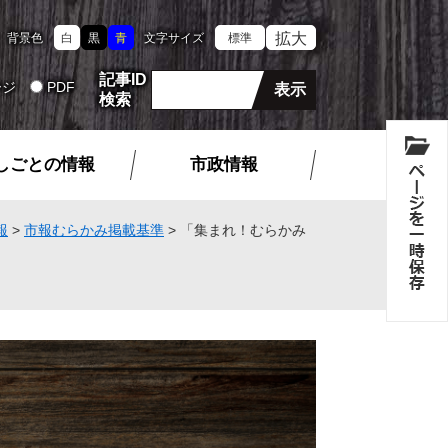
拡大
背景色
白
黒
青
文字サイズ
標準
記事ID
ージ
PDF
検索
しごとの情報
市政情報
報
>
市報むらかみ掲載基準
>
「集まれ！むらかみ