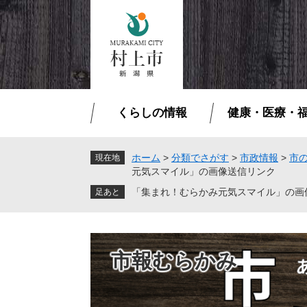
ペ
メ
ー
ニ
ジ
ュ
の
ー
先
を
頭
飛
で
ば
くらしの情報
健康・医療・
す
し
。
て
本
ホーム
>
分類でさがす
>
市政情報
>
市
現在地
元気スマイル」の画像送信リンク
文
へ
「集まれ！むらかみ元気スマイル」の画
市報むらかみ