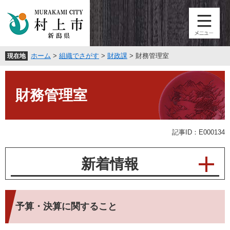
ペ
メ
ー
ニ
ジ
ュ
の
ー
先
を
ホーム
>
組織でさがす
>
財政課
>
財務管理室
現在地
頭
飛
で
ば
本
す
し
文
。
て
財務管理室
本
文
へ
記事ID：E000134
新着情報
予算・決算に関すること