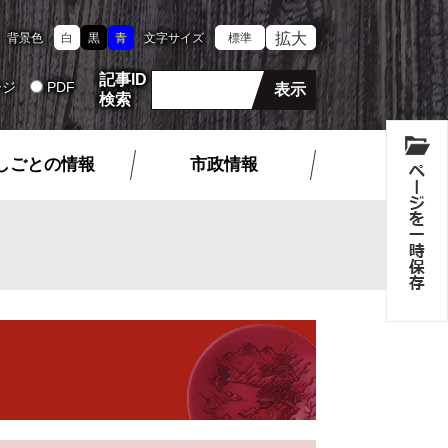
拡大
背景色
白
黒
青
文字サイズ
標準
記事ID
ージ
PDF
検索
しごとの情報
市政情報