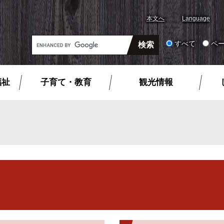
本文へ
Language
G
すべて
ペ
o
o
g
福祉
子育て・教育
観光情報
l
e
カ
ス
タ
ム
検
索