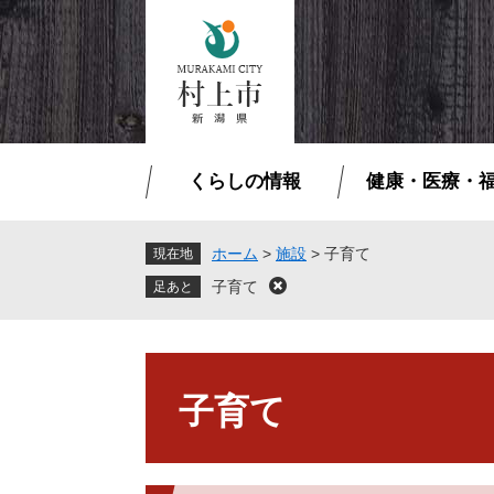
ペ
メ
ー
ニ
ジ
ュ
の
ー
先
を
頭
飛
で
ば
くらしの情報
健康・医療・
す
し
。
て
本
ホーム
>
施設
>
子育て
現在地
文
子育て
閉
へ
じ
る
本
文
子育て