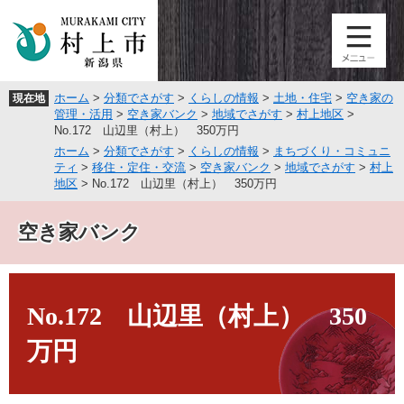
ペ
メ
ー
ニ
ジ
ュ
の
ー
先
を
ホーム
>
分類でさがす
>
くらしの情報
>
土地・住宅
>
空き家の
現在地
頭
飛
管理・活用
>
空き家バンク
>
地域でさがす
>
村上地区
>
で
ば
No.172 山辺里（村上） 350万円
す
し
ホーム
>
分類でさがす
>
くらしの情報
>
まちづくり・コミュニ
。
て
ティ
>
移住・定住・交流
>
空き家バンク
>
地域でさがす
>
村上
本
地区
>
No.172 山辺里（村上） 350万円
文
へ
空き家バンク
本
文
No.172 山辺里（村上） 350
万円