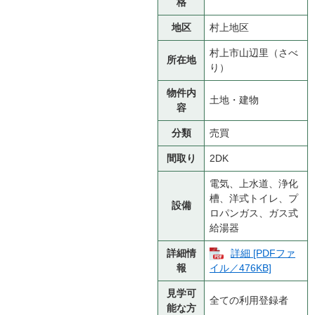
格
地区
村上地区
村上市山辺里（さべ
所在地
り）
物件内
土地・建物
容
分類
売買
間取り
2DK
電気、上水道、浄化
槽、洋式トイレ、プ
設備
ロパンガス、ガス式
給湯器
詳細情
詳細 [PDFファ
報
イル／476KB]
見学可
全ての利用登録者
能な方