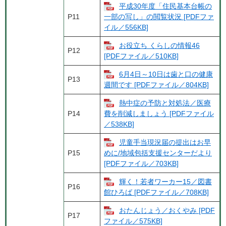
平成30年度「住民基本台帳の
P11
一部の写し」の閲覧状況 [PDFファ
イル／556KB]
お役立ち くらしの情報46
P12
[PDFファイル／510KB]
6月4日～10日は歯と口の健康
P13
週間です [PDFファイル／804KB]
熱中症の予防と対処法／医療
P14
費を削減しましょう [PDFファイル
／538KB]
児童手当現況届の提出はお早
P15
めに/地域包括支援センターだより
[PDFファイル／703KB]
輝く！若者ワーカー15／図書
P16
館ひろば [PDFファイル／708KB]
おたんじょう／おくやみ [PDF
P17
ファイル／575KB]