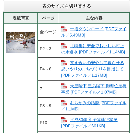
表のサイズを切り替える
表紙写真
ページ
主な内容
一括ダウンロード [PDFファイ
全ページ
ル／5.49MB]
【特集】安全でおいしい村上
P2～3
の水道水 [PDFファイル／1.14MB]
支え合いの安心して暮らせる
P4～6
思いやりのまちづくりを目指して
[PDFファイル／1.17MB]
天皇陛下 皇后陛下 御即位慶祝
7
事業 [PDFファイル／1.07MB]
むらかみの話題 [PDFファイル
P8～9
／1.1MB]
平成30年度 予算執行状況
P10
[PDFファイル／661KB]