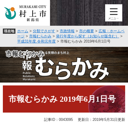
ペ
メ
ー
ニ
ジ
ュ
の
ー
先
を
ホーム
>
分類でさがす
>
市政情報
>
市の概要
>
広報・ホームペ
現在地
頭
飛
ージ
>
市報むらかみ
>
発行年度から探す（お知らせ版含む）
>
で
ば
平成31年度.令和元年度
>
市報むらかみ 2019年6月1日号
す
し
。
て
市報むらかみ
本
文
へ
本
文
市報むらかみ 2019年6月1日号
記事ID：0043095
更新日：2019年5月31日更新