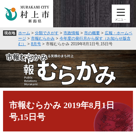
ペ
メ
ー
ニ
ジ
ュ
の
ー
先
を
ホーム
>
分類でさがす
>
市政情報
>
市の概要
>
広報・ホームペ
現在地
頭
飛
ージ
>
市報むらかみ
>
今年度の発行月から探す（お知らせ版含
で
ば
む）
>
8月号
>
市報むらかみ 2019年8月1日号,15日号
す
し
。
て
市報むらかみ
本
文
へ
本
文
市報むらかみ 2019年8月1日
号,15日号