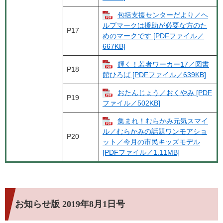
包括支援センターだより／ヘ
ルプマークは援助が必要な方のた
P17
めのマークです [PDFファイル／
667KB]
輝く！若者ワーカー17／図書
P18
館ひろば [PDFファイル／639KB]
おたんじょう／おくやみ [PDF
P19
ファイル／502KB]
集まれ！むらかみ元気スマイ
ル／むらかみの話題ワンモアショ
P20
ット／今月の市民キッズモデル
[PDFファイル／1.11MB]
お知らせ版 2019年8月1日号