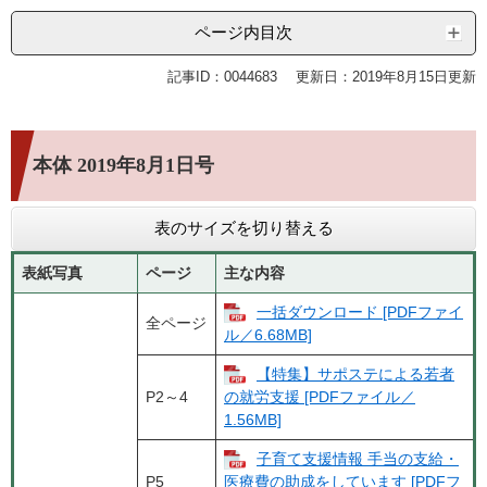
ページ内目次
記事ID：0044683
更新日：2019年8月15日更新
本体 2019年8月1日号
表のサイズを切り替える
表紙写真
ページ
主な内容
一括ダウンロード [PDFファイ
全ページ
ル／6.68MB]
【特集】サポステによる若者
P2～4
の就労支援 [PDFファイル／
1.56MB]
子育て支援情報 手当の支給・
P5
医療費の助成をしています [PDFフ