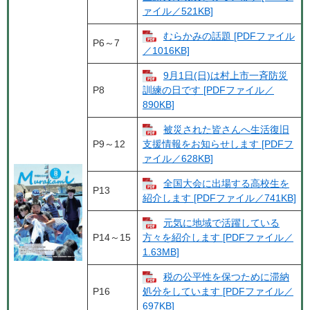
ァイル／521KB]
むらかみの話題 [PDFファイル
P6～7
／1016KB]
9月1日(日)は村上市一斉防災
P8
訓練の日です [PDFファイル／
890KB]
被災された皆さんへ生活復旧
P9～12
支援情報をお知らせします [PDFフ
ァイル／628KB]
全国大会に出場する高校生を
P13
紹介します [PDFファイル／741KB]
元気に地域で活躍している
P14～15
方々を紹介します [PDFファイル／
1.63MB]
税の公平性を保つために滞納
P16
処分をしています [PDFファイル／
697KB]