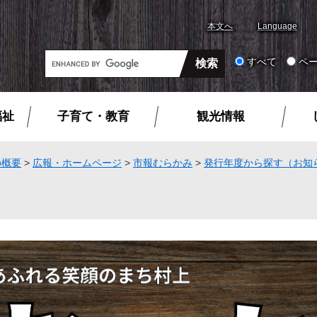
本文へ
Language
G
すべて
ペ
o
o
g
福祉
子育て・教育
観光情報
l
e
カ
の概要
>
広報・ホームページ
>
市報むらかみ
>
発行年度から探す（お知
ス
タ
ム
検
索