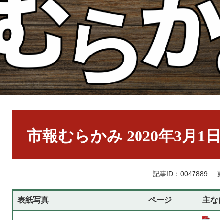
本
文
市報むらかみ 2020年3月1
記事ID：0047889
表紙写真
ページ
主な