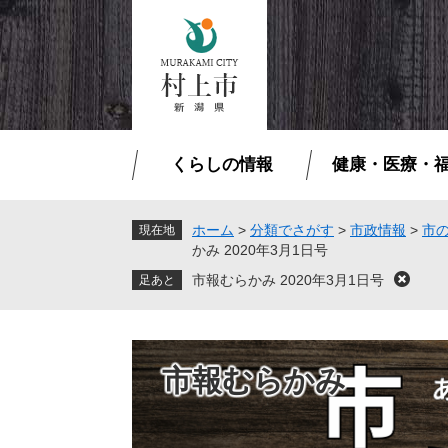
ペ
メ
ー
ニ
ジ
ュ
の
ー
先
を
頭
飛
で
ば
くらしの情報
健康・医療・
す
し
。
て
本
ホーム
>
分類でさがす
>
市政情報
>
市
現在地
かみ 2020年3月1日号
文
へ
市報むらかみ 2020年3月1日号
閉
じ
る
市報むらかみ