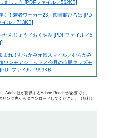
しましょう [PDFファイル／562KB]
輝く！若者ワーカー23／図書館ひろば [PD
イル／713KB]
おたんじょう／おくやみ [PDFファイル／5
]
集まれ！むらかみ元気スマイル／むらかみ
題ワンモアショット／今月の市民キッズモ
[PDFファイル／999KB]
dobe社が提供するAdobe Readerが必要です。
バナーのリンク先からダウンロードしてください。（無料）