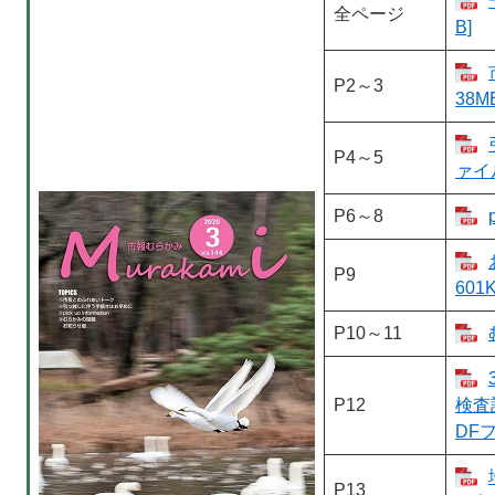
全ページ
B]
P2～3
38M
P4～5
ァイル
P6～8
P9
601K
P10～11
P12
検査
DFフ
P13