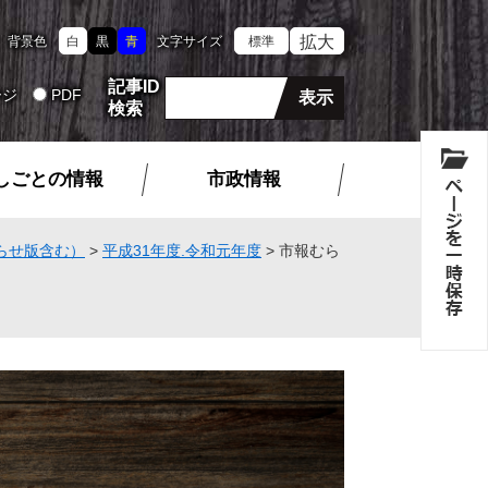
拡大
背景色
白
黒
青
文字サイズ
標準
記事ID
ージ
PDF
検索
しごとの情報
市政情報
らせ版含む）
>
平成31年度.令和元年度
>
市報むら