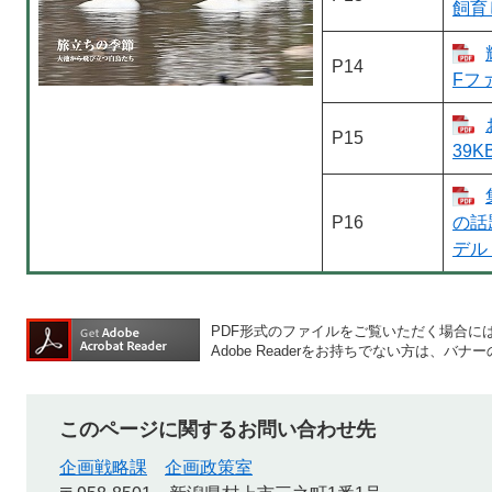
飼育
P14
Fファ
P15
39KB
P16
の話
デル 
PDF形式のファイルをご覧いただく場合には、A
Adobe Readerをお持ちでない方は、
このページに関するお問い合わせ先
企画戦略課
企画政策室