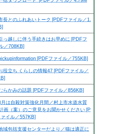
一括ダウンロード [PDFファイル／4.79M
市長とのふれあいトーク [PDFファイル／1.
B]
引っ越しに伴う手続きはお早めに [PDFフ
／708KB]
pickupinformation [PDFファイル／755KB]
お役立ち くらしの情報47 [PDFファイル／
B]
むらかみの話題 [PDFファイル／856KB]
3月は自殺対策強化月間／村上市水道水質
計画（案）のご意見をお聞かせください [P
ァイル／557KB]
地域包括支援センターだより／猫は適正に