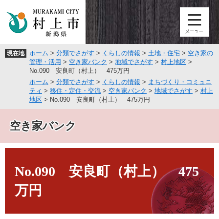
ペ
メ
ー
ニ
ジ
ュ
の
ー
先
を
ホーム
>
分類でさがす
>
くらしの情報
>
土地・住宅
>
空き家の
現在地
頭
飛
管理・活用
>
空き家バンク
>
地域でさがす
>
村上地区
>
で
ば
No.090 安良町（村上） 475万円
す
し
ホーム
>
分類でさがす
>
くらしの情報
>
まちづくり・コミュニ
。
て
ティ
>
移住・定住・交流
>
空き家バンク
>
地域でさがす
>
村上
本
地区
>
No.090 安良町（村上） 475万円
文
へ
空き家バンク
本
文
No.090 安良町（村上） 475
万円