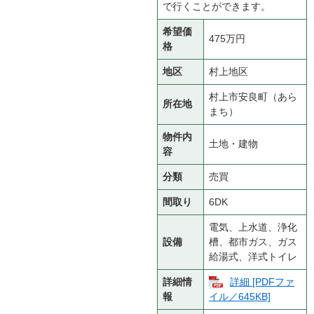
で行くことができます。
希望価
475万円
格
地区
村上地区
村上市安良町（あら
所在地
まち）
物件内
土地・建物
容
分類
売買
間取り
6DK
電気、上水道、浄化
設備
槽、都市ガス、ガス
給湯式、洋式トイレ
詳細情
詳細 [PDFファ
報
イル／645KB]