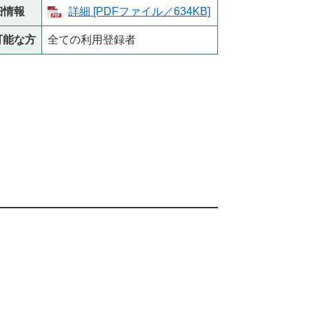
細情報
詳細 [PDFファイル／634KB]
可能な方
全ての利用登録者