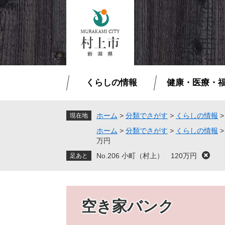
ペ
メ
ー
ニ
ジ
ュ
の
ー
先
を
頭
飛
で
ば
くらしの情報
健康・医療・
す
し
。
て
本
ホーム
>
分類でさがす
>
くらしの情報
現在地
文
ホーム
>
分類でさがす
>
くらしの情報
へ
万円
No.206 小町（村上） 120万円
閉
じ
る
空き家バンク