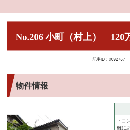
本
文
No.206 小町（村上） 120
記事ID：0092767
物件情報
・コ
離に