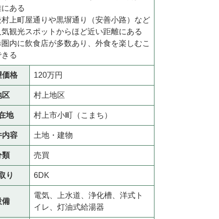
離にある
後村上町屋通りや黒塀通り（安善小路）など
人気観光スポットからほど近い距離にある
歩圏内に飲食店が多数あり、外食を楽しむこ
できる
望価格
120万円
地区
村上地区
在地
村上市小町（こまち）
件内容
土地・建物
分類
売買
取り
6DK
電気、上水道、浄化槽、洋式ト
設備
イレ、灯油式給湯器