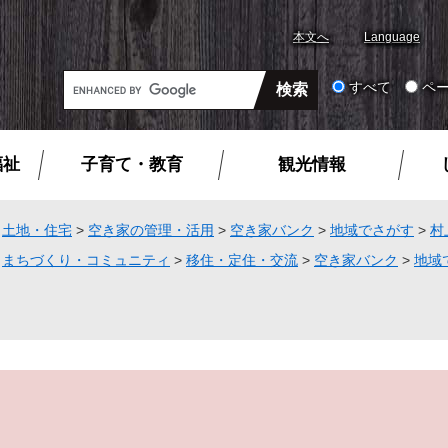
本文へ
Language
G
すべて
ペ
o
o
g
福祉
子育て・教育
観光情報
l
e
カ
>
土地・住宅
>
空き家の管理・活用
>
空き家バンク
>
地域でさがす
>
村
ス
>
まちづくり・コミュニティ
>
移住・定住・交流
>
空き家バンク
>
地域
タ
ム
検
索