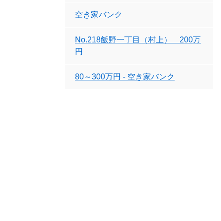
空き家バンク
No.218飯野一丁目（村上） 200万
円
80～300万円 - 空き家バンク