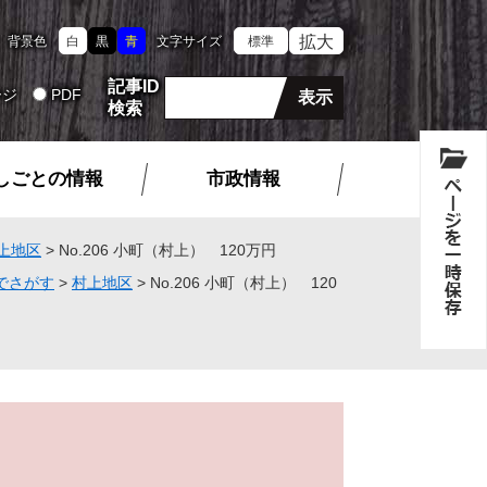
拡大
背景色
白
黒
青
文字サイズ
標準
記事ID
ージ
PDF
検索
しごとの情報
市政情報
上地区
>
No.206 小町（村上） 120万円
でさがす
>
村上地区
>
No.206 小町（村上） 120