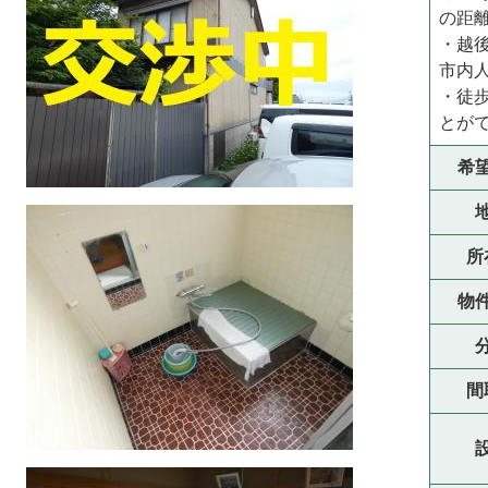
の距
・越
市内
・徒
とが
希
所
物
間