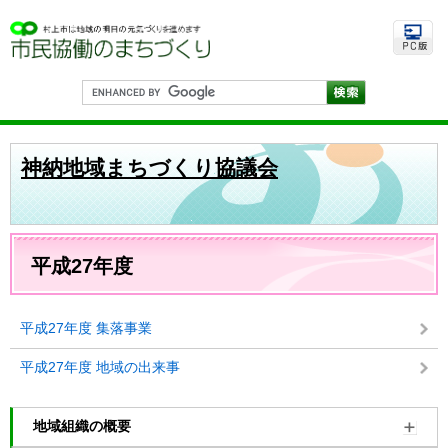
ペ
メ
ー
ニ
ジ
ュ
の
ー
先
を
G
頭
飛
o
で
ば
o
す
し
g
。
て
l
神納地域まちづくり協議会
e
本
カ
文
ス
へ
タ
ム
本
検
文
平成27年度
索
平成27年度 集落事業
平成27年度 地域の出来事
地域組織の概要