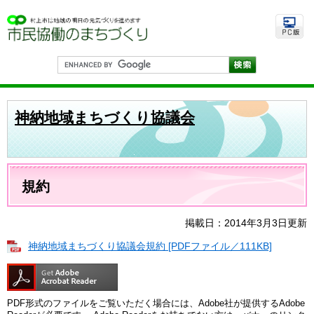
ペ
メ
ー
ニ
ジ
ュ
の
ー
先
を
G
頭
飛
o
で
ば
o
す
し
g
。
て
l
神納地域まちづくり協議会
e
本
カ
文
ス
へ
タ
ム
本
検
文
規約
索
掲載日：2014年3月3日更新
神納地域まちづくり協議会規約 [PDFファイル／111KB]
PDF形式のファイルをご覧いただく場合には、Adobe社が提供するAdobe