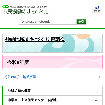
ペ
メ
ー
ニ
ジ
ュ
の
ー
先
を
G
頭
飛
o
で
ば
o
す
し
g
。
て
l
神納地域まちづくり協議会
e
本
カ
文
ス
へ
タ
ム
本
検
文
令和8年度
索
令和8年度 地域事業
地域組織の概要
中学生以上全住民アンケート調査