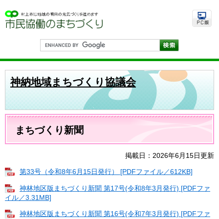
ペ
メ
ー
ニ
ジ
ュ
の
ー
先
を
G
頭
飛
o
で
ば
o
す
し
g
。
て
l
神納地域まちづくり協議会
e
本
カ
文
ス
へ
タ
ム
本
検
文
まちづくり新聞
索
掲載日：2026年6月15日更新
第33号（令和8年6月15日発行） [PDFファイル／612KB]
神林地区版まちづくり新聞 第17号(令和8年3月発行) [PDFファ
イル／3.31MB]
神林地区版まちづくり新聞 第16号(令和7年3月発行) [PDFファ