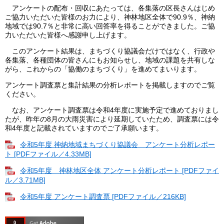
アンケートの配布・回収にあたっては、各集落の区長さんはじめ
ご協力いただいた皆様のお力により、神林地区全体で90.9％、神納
地域では90.7％と非常に高い回答率を得ることができました。ご協
力いただいた皆様へ感謝申し上げます。
このアンケート結果は、まちづくり協議会だけではなく、行政や
各集落、各種団体の皆さんにもお知らせし、地域の課題を共有しな
がら、これからの「協働のまちづくり」を進めてまいります。
アンケート調査票と集計結果の分析レポートを掲載しますのでご覧
ください​。
なお、アンケート調査票は令和4年度に実施予定で進めておりまし
たが、昨年の8月の大雨災害により延期していたため、調査票には令
和4年度と記載されていますのでご了承願います。
令和5年度 神納地域まちづくり協議会 アンケート分析レポー
ト [PDFファイル／4.33MB]
令和5年度 神林地区全体 アンケート分析レポート [PDFファイ
ル／3.71MB]
令和5年度 アンケート調査票 [PDFファイル／216KB]