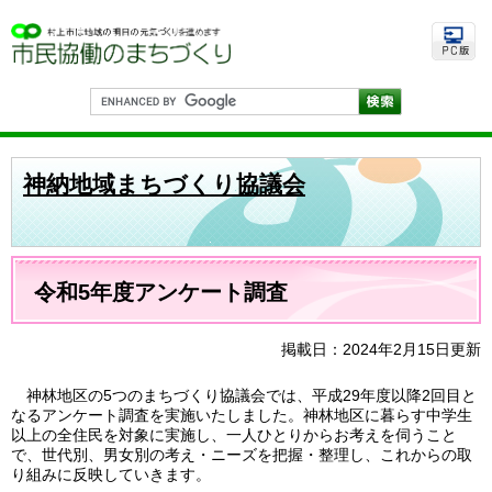
ペ
メ
ー
ニ
ジ
ュ
の
ー
先
を
G
頭
飛
o
で
ば
o
す
し
g
。
て
l
神納地域まちづくり協議会
e
本
カ
文
ス
へ
タ
ム
本
検
文
令和5年度アンケート調査
索
掲載日：2024年2月15日更新
神林地区の5つのまちづくり協議会では、平成29年度以降2回目と
なるアンケート調査を実施いたしました。神林地区に暮らす中学生
以上の全住民を対象に実施し、一人ひとりからお考えを伺うこと
で、世代別、男女別の考え・ニーズを把握・整理し、これからの取
り組みに反映していきます。